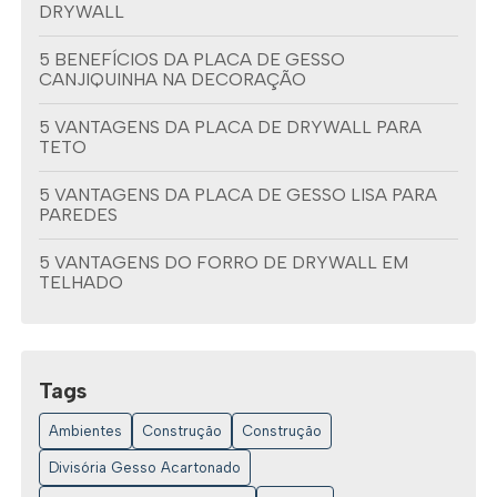
DRYWALL
5 BENEFÍCIOS DA PLACA DE GESSO
CANJIQUINHA NA DECORAÇÃO
5 VANTAGENS DA PLACA DE DRYWALL PARA
TETO
5 VANTAGENS DA PLACA DE GESSO LISA PARA
PAREDES
5 VANTAGENS DO FORRO DE DRYWALL EM
TELHADO
6 DICAS PARA ESCOLHER AS MELHORES
DISTRIBUIDORAS DE DRYWALL
Tags
6 IDEIAS CRIATIVAS PARA FORROS DE GESSO
DECORADO
Ambientes
Construção
Construção
6 IDEIAS INCRÍVEIS DE FORROS DE GESSO
Divisória Gesso Acartonado
DECORADO PARA SUA CASA