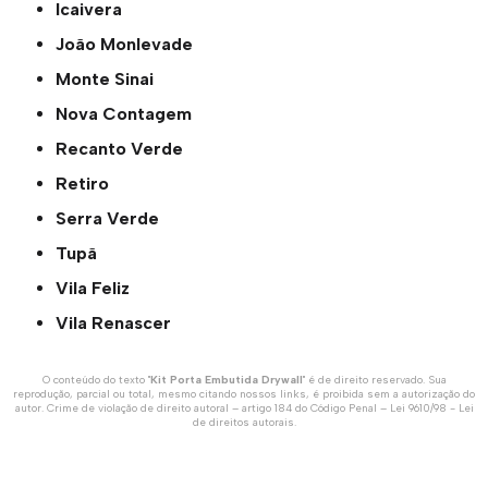
Icaivera
João Monlevade
Monte Sinai
Nova Contagem
Recanto Verde
Retiro
Serra Verde
Tupã
Vila Feliz
Vila Renascer
O conteúdo do texto "
Kit Porta Embutida Drywall
" é de direito reservado. Sua
reprodução, parcial ou total, mesmo citando nossos links, é proibida sem a autorização do
autor. Crime de violação de direito autoral – artigo 184 do Código Penal –
Lei 9610/98 - Lei
de direitos autorais
.