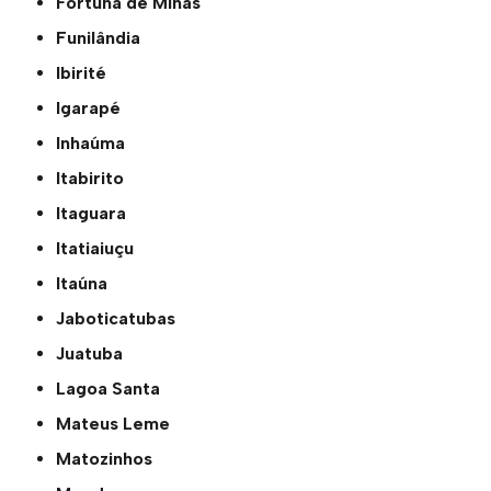
Fortuna de Minas
Funilândia
Ibirité
Igarapé
Inhaúma
Itabirito
Itaguara
Itatiaiuçu
Itaúna
Jaboticatubas
Juatuba
Lagoa Santa
Mateus Leme
Matozinhos