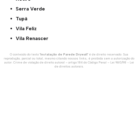
Serra Verde
Tupã
Vila Feliz
Vila Renascer
O conteúdo do texto "
Instalação de Parede Drywall
" é de direito reservado. Sua
reprodução, parcial ou total, mesmo citando nossos links, é proibida sem a autorização do
autor. Crime de violação de direito autoral – artigo 184 do Código Penal –
Lei 9610/98 - Lei
de direitos autorais
.