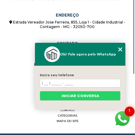
ENDEREÇO
Estrada Vereador Jose Ferreira, 855, Loja 1 - Cidade Industrial -
Contagem - MG - 32050-700
CONTATO
(31) 98862-8408
Olá! Fale agora pelo WhatsApp
(31) 98862-8408
alternativadivisorias@hotmail.com
Insira seu telefone
MENU
HOME
QUEM SOMOS
INICIAR CONVERSA
BLOG
SERVIÇOS
CONTATO
1
CATEGORIAS
MAPA DO SITE