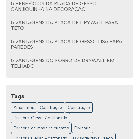
5 BENEFÍCIOS DA PLACA DE GESSO
CANJIQUINHA NA DECORAÇÃO
5 VANTAGENS DA PLACA DE DRYWALL PARA
TETO
5 VANTAGENS DA PLACA DE GESSO LISA PARA
PAREDES
5 VANTAGENS DO FORRO DE DRYWALL EM
TELHADO
6 DICAS PARA ESCOLHER AS MELHORES
DISTRIBUIDORAS DE DRYWALL
Tags
6 IDEIAS CRIATIVAS PARA FORROS DE GESSO
DECORADO
Ambientes
Construção
Construção
6 IDEIAS INCRÍVEIS DE FORROS DE GESSO
Divisória Gesso Acartonado
DECORADO PARA SUA CASA
Divisória de madeira eucatex
Divisória
6 RAZÕES PARA ESCOLHER DISTRIBUIDORAS DE
Divisória Gesso Acartonado
Divisória Naval Preço