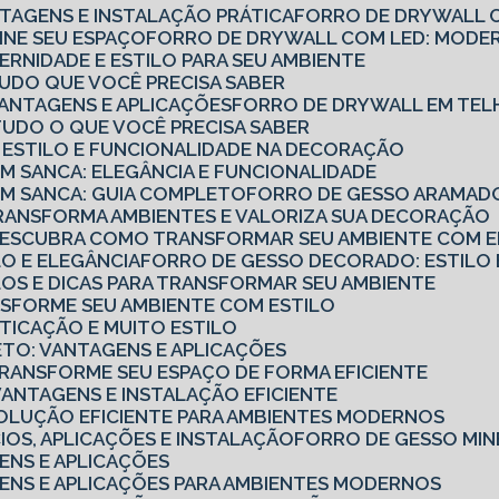
TAGENS E INSTALAÇÃO PRÁTICA
FORRO DE DRYWALL C
INE SEU ESPAÇO
FORRO DE DRYWALL COM LED: MODER
RNIDADE E ESTILO PARA SEU AMBIENTE
TUDO QUE VOCÊ PRECISA SABER
VANTAGENS E APLICAÇÕES
FORRO DE DRYWALL EM TEL
TUDO O QUE VOCÊ PRECISA SABER
 ESTILO E FUNCIONALIDADE NA DECORAÇÃO
 SANCA: ELEGÂNCIA E FUNCIONALIDADE
M SANCA: GUIA COMPLETO
FORRO DE GESSO ARAMADO
RANSFORMA AMBIENTES E VALORIZA SUA DECORAÇÃO
DESCUBRA COMO TRANSFORMAR SEU AMBIENTE COM EL
LO E ELEGÂNCIA
FORRO DE GESSO DECORADO: ESTILO 
LOS E DICAS PARA TRANSFORMAR SEU AMBIENTE
NSFORME SEU AMBIENTE COM ESTILO
TICAÇÃO E MUITO ESTILO
ETO: VANTAGENS E APLICAÇÕES
RANSFORME SEU ESPAÇO DE FORMA EFICIENTE
VANTAGENS E INSTALAÇÃO EFICIENTE
OLUÇÃO EFICIENTE PARA AMBIENTES MODERNOS
CIOS, APLICAÇÕES E INSTALAÇÃO
FORRO DE GESSO MIN
ENS E APLICAÇÕES
GENS E APLICAÇÕES PARA AMBIENTES MODERNOS