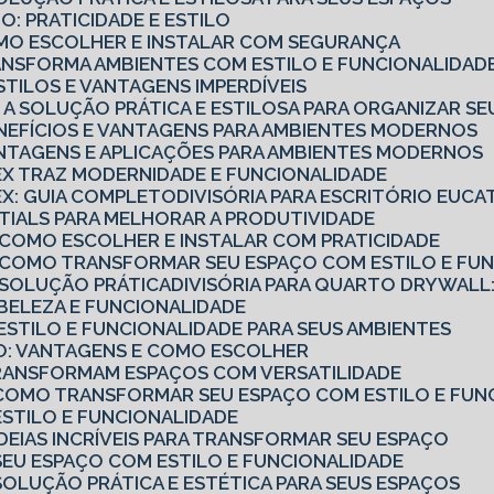
O: PRATICIDADE E ESTILO
COMO ESCOLHER E INSTALAR COM SEGURANÇA
TRANSFORMA AMBIENTES COM ESTILO E FUNCIONALIDAD
ESTILOS E VANTAGENS IMPERDÍVEIS
O: A SOLUÇÃO PRÁTICA E ESTILOSA PARA ORGANIZAR S
ENEFÍCIOS E VANTAGENS PARA AMBIENTES MODERNOS
ANTAGENS E APLICAÇÕES PARA AMBIENTES MODERNOS
TEX TRAZ MODERNIDADE E FUNCIONALIDADE
TEX: GUIA COMPLETO
DIVISÓRIA PARA ESCRITÓRIO EUCA
ENTIALS PARA MELHORAR A PRODUTIVIDADE
: COMO ESCOLHER E INSTALAR COM PRATICIDADE
: COMO TRANSFORMAR SEU ESPAÇO COM ESTILO E FU
: SOLUÇÃO PRÁTICA
DIVISÓRIA PARA QUARTO DRYWALL:
: BELEZA E FUNCIONALIDADE
: ESTILO E FUNCIONALIDADE PARA SEUS AMBIENTES
RIO: VANTAGENS E COMO ESCOLHER
TRANSFORMAM ESPAÇOS COM VERSATILIDADE
O: COMO TRANSFORMAR SEU ESPAÇO COM ESTILO E FUN
 ESTILO E FUNCIONALIDADE
 IDEIAS INCRÍVEIS PARA TRANSFORMAR SEU ESPAÇO
: SEU ESPAÇO COM ESTILO E FUNCIONALIDADE
 SOLUÇÃO PRÁTICA E ESTÉTICA PARA SEUS ESPAÇOS