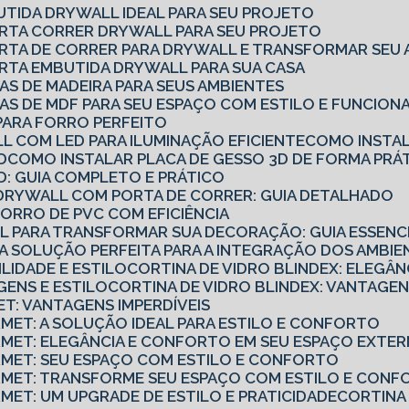
UTIDA DRYWALL IDEAL PARA SEU PROJETO
ORTA CORRER DRYWALL PARA SEU PROJETO
ORTA DE CORRER PARA DRYWALL E TRANSFORMAR SEU 
RTA EMBUTIDA DRYWALL PARA SUA CASA
AS DE MADEIRA PARA SEUS AMBIENTES
AS DE MDF PARA SEU ESPAÇO COM ESTILO E FUNCION
PARA FORRO PERFEITO
L COM LED PARA ILUMINAÇÃO EFICIENTE
COMO INSTA
D
COMO INSTALAR PLACA DE GESSO 3D DE FORMA PRÁT
D: GUIA COMPLETO E PRÁTICO
E DRYWALL COM PORTA DE CORRER: GUIA DETALHADO
FORRO DE PVC COM EFICIÊNCIA
LL PARA TRANSFORMAR SUA DECORAÇÃO: GUIA ESSENC
 A SOLUÇÃO PERFEITA PARA A INTEGRAÇÃO DOS AMBI
ILIDADE E ESTILO
CORTINA DE VIDRO BLINDEX: ELEGÂN
GENS E ESTILO
CORTINA DE VIDRO BLINDEX: VANTAGEN
ET: VANTAGENS IMPERDÍVEIS
RMET: A SOLUÇÃO IDEAL PARA ESTILO E CONFORTO
URMET: ELEGÂNCIA E CONFORTO EM SEU ESPAÇO EXTE
URMET: SEU ESPAÇO COM ESTILO E CONFORTO
URMET: TRANSFORME SEU ESPAÇO COM ESTILO E CON
RMET: UM UPGRADE DE ESTILO E PRATICIDADE
CORTINA