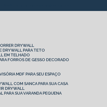
alternativadivisorias@hotmail.com
62-8408
 CORRER DRYWALL
DE DRYWALL PARA TETO
LL EM TELHADO
S PARA FORROS DE GESSO DECORADO
IVISÓRIA MDF PARA SEU ESPAÇO
YWALL COM SANCA PARA SUA CASA
TIR DRYWALL
AL PARA SUA VARANDA PEQUENA