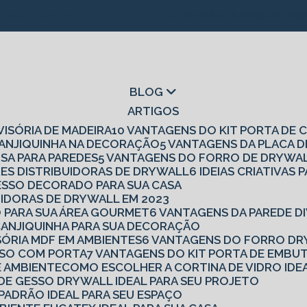
1 - Contagem - MG
(31) 98862-8408
(31) 988
BLOG
ARTIGOS
IVISÓRIA DE MADEIRA
10 VANTAGENS DO KIT PORTA DE
 CANJIQUINHA NA DECORAÇÃO
5 VANTAGENS DA PLACA 
ISA PARA PAREDES
5 VANTAGENS DO FORRO DE DRYWA
RES DISTRIBUIDORAS DE DRYWALL
6 IDEIAS CRIATIVA
 GESSO DECORADO PARA SUA CASA
UIDORAS DE DRYWALL EM 2023
O PARA SUA ÁREA GOURMET
6 VANTAGENS DA PAREDE D
 CANJIQUINHA PARA SUA DECORAÇÃO
ISÓRIA MDF EM AMBIENTES
6 VANTAGENS DO FORRO DR
ESSO COM PORTA
7 VANTAGENS DO KIT PORTA DE EMBU
E AMBIENTE
COMO ESCOLHER A CORTINA DE VIDRO IDE
 DE GESSO DRYWALL IDEAL PARA SEU PROJETO
 PADRÃO IDEAL PARA SEU ESPAÇO