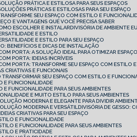
 SOLUÇÃO PRÁTICA E ESTILOSA PARA SEUS ESPAÇOS
: SOLUÇÕES PRÁTICAS E ESTILOSAS PARA SEU ESPAÇO
: TRANSFORME SEU ESPAÇO COM ESTILO E FUNCIONALI
PREÇO E VANTAGENS QUE VOCÊ PRECISA SABER
 COMO ESCOLHER E INSTALAR
DIVISÓRIA DE AMBIENTE 
ERSATILIDADE E ESTILO
VERSATILIDADE E ESTILO PARA SEU ESPAÇO
O: BENEFÍCIOS E DICAS DE INSTALAÇÃO
 COM PORTA: A SOLUÇÃO IDEAL PARA OTIMIZAR ESPAÇ
COM PORTA: IDEIAS INCRÍVEIS
O COM PORTA: TRANSFORME SEU ESPAÇO COM ESTILO 
IAS CRIATIVAS E FUNCIONAIS
MO TRANSFORMAR SEU ESPAÇO COM ESTILO E FUNCION
LO E FUNCIONALIDADE
LO E FUNCIONALIDADE PARA SEUS AMBIENTES
CIONALIDADE E MUITO ESTILO PARA SEUS AMBIENTES
 SOLUÇÃO MODERNA E ELEGANTE PARA DIVIDIR AMBIEN
 SOLUÇÃO MODERNA E VERSÁTIL
DIVISÓRIA DE GESSO
7 IDEIAS CRIATIVAS PARA SEU ESPAÇO
 ESTILO E FUNCIONALIDADE
 ESTILO E FUNCIONALIDADE PARA SEUS AMBIENTES
ESTILO E PRATICIDADE