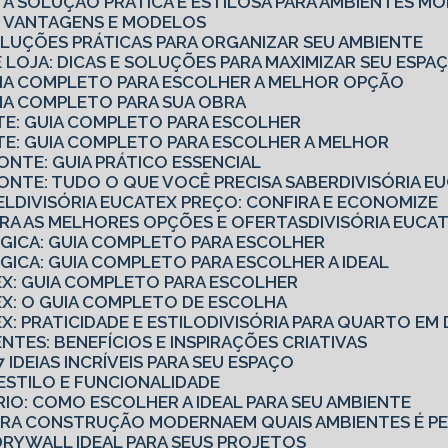
IO: A SOLUÇÃO PRÁTICA E ESTILOSA PARA AMBIENTES 
IO: VANTAGENS E MODELOS
SOLUÇÕES PRÁTICAS PARA ORGANIZAR SEU AMBIENTE
 DE LOJA: DICAS E SOLUÇÕES PARA MAXIMIZAR SEU ESPA
GUIA COMPLETO PARA ESCOLHER A MELHOR OPÇÃO
UIA COMPLETO PARA SUA OBRA
NTE: GUIA COMPLETO PARA ESCOLHER
NTE: GUIA COMPLETO PARA ESCOLHER A MELHOR
ZONTE: GUIA PRÁTICO ESSENCIAL
ZONTE: TUDO O QUE VOCÊ PRECISA SABER
DIVISÓRIA 
EL
DIVISÓRIA EUCATEX PREÇO: CONFIRA E ECONOMIZE
UBRA AS MELHORES OPÇÕES E OFERTAS
DIVISÓRIA EUC
ÓGICA: GUIA COMPLETO PARA ESCOLHER
ÓGICA: GUIA COMPLETO PARA ESCOLHER A IDEAL
TEX: GUIA COMPLETO PARA ESCOLHER
TEX: O GUIA COMPLETO DE ESCOLHA
X: PRATICIDADE E ESTILO
DIVISÓRIA PARA QUARTO E
ENTES: BENEFÍCIOS E INSPIRAÇÕES CRIATIVAS
7 IDEIAS INCRÍVEIS PARA SEU ESPAÇO
: ESTILO E FUNCIONALIDADE
ÓRIO: COMO ESCOLHER A IDEAL PARA SEU AMBIENTE
PARA CONSTRUÇÃO MODERNA
EM QUAIS AMBIENTES É P
DRYWALL IDEAL PARA SEUS PROJETOS