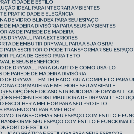
PRATICIDADE E ESTILO
OLUÇÃO IDEAL PARA INTEGRAR AMBIENTES
TE PRATICIDADE E ELEGÂNCIA
NA DE VIDRO BLINDEX PARA SEU ESPAÇO
E DE MADEIRA DIVISÓRIA PARA SEUS AMBIENTES
SÓRIAS DE PAREDE DE MADEIRA
CAS DRYWALL PARA EXTERIORES
ORTA DE EMBUTIR DRYWALL PARA A SUA OBRA!
PVC PARA ESCRITÓRIO PODE TRANSFORMAR SEU ESPAÇ
OR PLACA DE GESSO PARA TETO
AVAL E SEUS BENEFÍCIOS
RO DE DRYWALL PARA QUARTO E COMO USÁ-LO
S DE PAREDE DE MADEIRA DIVISÓRIA
RO DE DRYWALL EM TELHADO: GUIA COMPLETO PARA U
VC NA COR MADEIRA E MELHORE SEU AMBIENTE
ORES OPÇÕES E DICAS
DISTRIBUIDORA DE DRYWALL: Q
ÇÕES EFICIENTES
DISTRIBUIDORA DE DRYWALL: SOL
MO ESCOLHER A MELHOR PARA SEU PROJETO
CAS PARA ENCONTRAR A MELHOR
O: COMO TRANSFORMAR SEU ESPAÇO COM ESTILO E FUN
: TRANSFORME SEU ESPAÇO COM ESTILO E FUNCIONALI
 CONFORTO E ESTILO
SOLUÇÃO PRÁTICA E ESTILOSA PARA SEUS ESPAÇOS