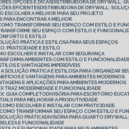
ORES OPÇÕES E DICAS
DISTRIBUIDORA DE DRYWALL: Q
ÇÕES EFICIENTES
DISTRIBUIDORA DE DRYWALL: SOL
MO ESCOLHER A MELHOR PARA SEU PROJETO
CAS PARA ENCONTRAR A MELHOR
O: COMO TRANSFORMAR SEU ESPAÇO COM ESTILO E FUN
: TRANSFORME SEU ESPAÇO COM ESTILO E FUNCIONALI
 CONFORTO E ESTILO
SOLUÇÃO PRÁTICA E ESTILOSA PARA SEUS ESPAÇOS
O: PRATICIDADE E ESTILO
COMO ESCOLHER E INSTALAR COM SEGURANÇA
TRANSFORMA AMBIENTES COM ESTILO E FUNCIONALIDAD
ESTILOS E VANTAGENS IMPERDÍVEIS
O: A SOLUÇÃO PRÁTICA E ESTILOSA PARA ORGANIZAR S
ENEFÍCIOS E VANTAGENS PARA AMBIENTES MODERNOS
ANTAGENS E APLICAÇÕES PARA AMBIENTES MODERNOS
TEX TRAZ MODERNIDADE E FUNCIONALIDADE
TEX: GUIA COMPLETO
DIVISÓRIA PARA ESCRITÓRIO EUCA
ENTIALS PARA MELHORAR A PRODUTIVIDADE
: COMO ESCOLHER E INSTALAR COM PRATICIDADE
: COMO TRANSFORMAR SEU ESPAÇO COM ESTILO E FU
: SOLUÇÃO PRÁTICA
DIVISÓRIA PARA QUARTO DRYWALL:
: BELEZA E FUNCIONALIDADE
: ESTILO E FUNCIONALIDADE PARA SEUS AMBIENTES