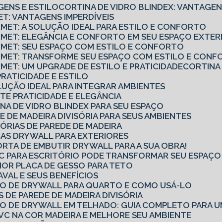
GENS E ESTILO
CORTINA DE VIDRO BLINDEX: VANTAGEN
ET: VANTAGENS IMPERDÍVEIS
RMET: A SOLUÇÃO IDEAL PARA ESTILO E CONFORTO
URMET: ELEGÂNCIA E CONFORTO EM SEU ESPAÇO EXTE
URMET: SEU ESPAÇO COM ESTILO E CONFORTO
URMET: TRANSFORME SEU ESPAÇO COM ESTILO E CON
RMET: UM UPGRADE DE ESTILO E PRATICIDADE
CORTINA
PRATICIDADE E ESTILO
OLUÇÃO IDEAL PARA INTEGRAR AMBIENTES
TE PRATICIDADE E ELEGÂNCIA
NA DE VIDRO BLINDEX PARA SEU ESPAÇO
E DE MADEIRA DIVISÓRIA PARA SEUS AMBIENTES
SÓRIAS DE PAREDE DE MADEIRA
CAS DRYWALL PARA EXTERIORES
ORTA DE EMBUTIR DRYWALL PARA A SUA OBRA!
PVC PARA ESCRITÓRIO PODE TRANSFORMAR SEU ESPAÇ
OR PLACA DE GESSO PARA TETO
AVAL E SEUS BENEFÍCIOS
RO DE DRYWALL PARA QUARTO E COMO USÁ-LO
S DE PAREDE DE MADEIRA DIVISÓRIA
RO DE DRYWALL EM TELHADO: GUIA COMPLETO PARA U
VC NA COR MADEIRA E MELHORE SEU AMBIENTE