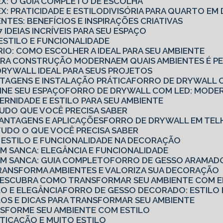
TEX: O GUIA COMPLETO DE ESCOLHA
X: PRATICIDADE E ESTILO
DIVISÓRIA PARA QUARTO E
ENTES: BENEFÍCIOS E INSPIRAÇÕES CRIATIVAS
7 IDEIAS INCRÍVEIS PARA SEU ESPAÇO
: ESTILO E FUNCIONALIDADE
ÓRIO: COMO ESCOLHER A IDEAL PARA SEU AMBIENTE
PARA CONSTRUÇÃO MODERNA
EM QUAIS AMBIENTES É P
DRYWALL IDEAL PARA SEUS PROJETOS
TAGENS E INSTALAÇÃO PRÁTICA
FORRO DE DRYWALL C
INE SEU ESPAÇO
FORRO DE DRYWALL COM LED: MODER
RNIDADE E ESTILO PARA SEU AMBIENTE
TUDO QUE VOCÊ PRECISA SABER
VANTAGENS E APLICAÇÕES
FORRO DE DRYWALL EM TEL
TUDO O QUE VOCÊ PRECISA SABER
 ESTILO E FUNCIONALIDADE NA DECORAÇÃO
 SANCA: ELEGÂNCIA E FUNCIONALIDADE
M SANCA: GUIA COMPLETO
FORRO DE GESSO ARAMADO
RANSFORMA AMBIENTES E VALORIZA SUA DECORAÇÃO
DESCUBRA COMO TRANSFORMAR SEU AMBIENTE COM EL
LO E ELEGÂNCIA
FORRO DE GESSO DECORADO: ESTILO 
LOS E DICAS PARA TRANSFORMAR SEU AMBIENTE
NSFORME SEU AMBIENTE COM ESTILO
TICAÇÃO E MUITO ESTILO