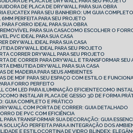
BUIDORA DE PLACA DE DRYWALL PARA SEU PROJETO
BUIDORA DE PLACA DE DRYWALL PARA SUA OBRA
RIA EUCATEX PARA SEU BANHEIRO: UM GUIA COMPLET
 6MM PERFEITA PARA SEU PROJETO
 PARA FORRO IDEAL PARA SUA OBRA
REMOVÍVEL PARA SUA CASA
COMO ESCOLHER O FORRO
EL PVC IDEAL PARA SUA CASA
RER DRYWALL IDEAL PARA SUA CASA
UTIDA DRYWALL IDEAL PARA SEU PROJETO
ORTA CORRER DRYWALL PARA SEU PROJETO
ORTA DE CORRER PARA DRYWALL E TRANSFORMAR SEU 
RTA EMBUTIDA DRYWALL PARA SUA CASA
AS DE MADEIRA PARA SEUS AMBIENTES
AS DE MDF PARA SEU ESPAÇO COM ESTILO E FUNCION
PARA FORRO PERFEITO
L COM LED PARA ILUMINAÇÃO EFICIENTE
COMO INSTA
D
COMO INSTALAR PLACA DE GESSO 3D DE FORMA PRÁT
D: GUIA COMPLETO E PRÁTICO
E DRYWALL COM PORTA DE CORRER: GUIA DETALHADO
FORRO DE PVC COM EFICIÊNCIA
LL PARA TRANSFORMAR SUA DECORAÇÃO: GUIA ESSENC
 A SOLUÇÃO PERFEITA PARA A INTEGRAÇÃO DOS AMBI
ILIDADE E ESTILO
CORTINA DE VIDRO BLINDEX: ELEGÂN