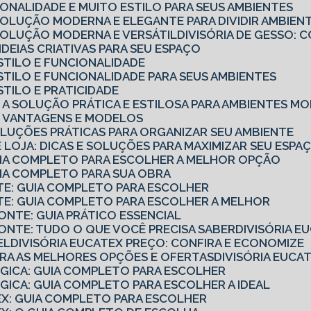
CIONALIDADE E MUITO ESTILO PARA SEUS AMBIENTES
 SOLUÇÃO MODERNA E ELEGANTE PARA DIVIDIR AMBIEN
 SOLUÇÃO MODERNA E VERSÁTIL
DIVISÓRIA DE GESSO
7 IDEIAS CRIATIVAS PARA SEU ESPAÇO
 ESTILO E FUNCIONALIDADE
 ESTILO E FUNCIONALIDADE PARA SEUS AMBIENTES
ESTILO E PRATICIDADE
IO: A SOLUÇÃO PRÁTICA E ESTILOSA PARA AMBIENTES 
IO: VANTAGENS E MODELOS
SOLUÇÕES PRÁTICAS PARA ORGANIZAR SEU AMBIENTE
 DE LOJA: DICAS E SOLUÇÕES PARA MAXIMIZAR SEU ESPA
GUIA COMPLETO PARA ESCOLHER A MELHOR OPÇÃO
UIA COMPLETO PARA SUA OBRA
NTE: GUIA COMPLETO PARA ESCOLHER
NTE: GUIA COMPLETO PARA ESCOLHER A MELHOR
ZONTE: GUIA PRÁTICO ESSENCIAL
ZONTE: TUDO O QUE VOCÊ PRECISA SABER
DIVISÓRIA 
EL
DIVISÓRIA EUCATEX PREÇO: CONFIRA E ECONOMIZE
UBRA AS MELHORES OPÇÕES E OFERTAS
DIVISÓRIA EUC
ÓGICA: GUIA COMPLETO PARA ESCOLHER
ÓGICA: GUIA COMPLETO PARA ESCOLHER A IDEAL
TEX: GUIA COMPLETO PARA ESCOLHER