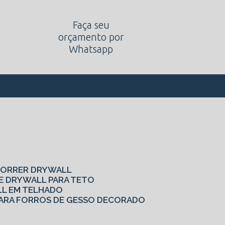
Faça seu
orçamento por
Whatsapp
alternativadivisorias@hotmail.com
62-8408
 CORRER DRYWALL
DE DRYWALL PARA TETO
LL EM TELHADO
S PARA FORROS DE GESSO DECORADO