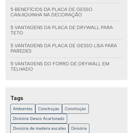
5 BENEFÍCIOS DA PLACA DE GESSO
CANJIQUINHA NA DECORAÇÃO
5 VANTAGENS DA PLACA DE DRYWALL PARA
TETO
5 VANTAGENS DA PLACA DE GESSO LISA PARA
PAREDES
5 VANTAGENS DO FORRO DE DRYWALL EM
TELHADO
6 DICAS PARA ESCOLHER AS MELHORES
DISTRIBUIDORAS DE DRYWALL
Tags
6 IDEIAS CRIATIVAS PARA FORROS DE GESSO
DECORADO
Ambientes
Construção
Construção
6 IDEIAS INCRÍVEIS DE FORROS DE GESSO
Divisória Gesso Acartonado
DECORADO PARA SUA CASA
Divisória de madeira eucatex
Divisória