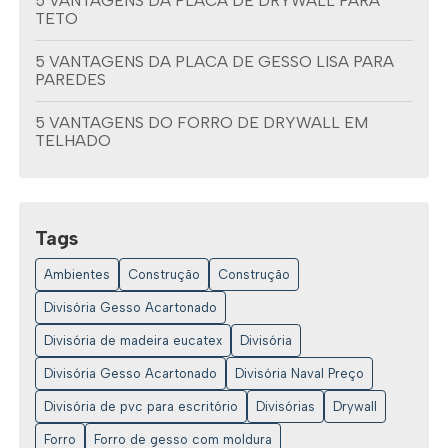
5 VANTAGENS DA PLACA DE DRYWALL PARA
TETO
5 VANTAGENS DA PLACA DE GESSO LISA PARA
PAREDES
5 VANTAGENS DO FORRO DE DRYWALL EM
TELHADO
6 DICAS PARA ESCOLHER AS MELHORES
DISTRIBUIDORAS DE DRYWALL
Tags
6 IDEIAS CRIATIVAS PARA FORROS DE GESSO
DECORADO
Ambientes
Construção
Construção
6 IDEIAS INCRÍVEIS DE FORROS DE GESSO
Divisória Gesso Acartonado
DECORADO PARA SUA CASA
Divisória de madeira eucatex
Divisória
6 RAZÕES PARA ESCOLHER DISTRIBUIDORAS DE
Divisória Gesso Acartonado
Divisória Naval Preço
DRYWALL EM 2023
Divisória de pvc para escritório
Divisórias
Drywall
6 VANTAGENS DA CORTINA DE VIDRO PARA SUA
Forro
Forro de gesso com moldura
ÁREA GOURMET