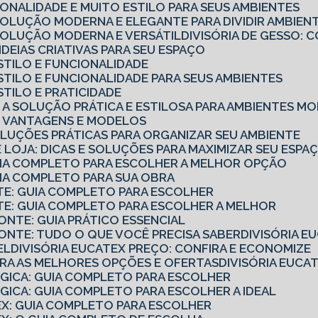
CIONALIDADE E MUITO ESTILO PARA SEUS AMBIENTES
 SOLUÇÃO MODERNA E ELEGANTE PARA DIVIDIR AMBIEN
 SOLUÇÃO MODERNA E VERSÁTIL
DIVISÓRIA DE GESSO
7 IDEIAS CRIATIVAS PARA SEU ESPAÇO
 ESTILO E FUNCIONALIDADE
 ESTILO E FUNCIONALIDADE PARA SEUS AMBIENTES
ESTILO E PRATICIDADE
IO: A SOLUÇÃO PRÁTICA E ESTILOSA PARA AMBIENTES 
IO: VANTAGENS E MODELOS
SOLUÇÕES PRÁTICAS PARA ORGANIZAR SEU AMBIENTE
 DE LOJA: DICAS E SOLUÇÕES PARA MAXIMIZAR SEU ESPA
GUIA COMPLETO PARA ESCOLHER A MELHOR OPÇÃO
UIA COMPLETO PARA SUA OBRA
NTE: GUIA COMPLETO PARA ESCOLHER
NTE: GUIA COMPLETO PARA ESCOLHER A MELHOR
ZONTE: GUIA PRÁTICO ESSENCIAL
ZONTE: TUDO O QUE VOCÊ PRECISA SABER
DIVISÓRIA 
EL
DIVISÓRIA EUCATEX PREÇO: CONFIRA E ECONOMIZE
UBRA AS MELHORES OPÇÕES E OFERTAS
DIVISÓRIA EUC
ÓGICA: GUIA COMPLETO PARA ESCOLHER
ÓGICA: GUIA COMPLETO PARA ESCOLHER A IDEAL
TEX: GUIA COMPLETO PARA ESCOLHER