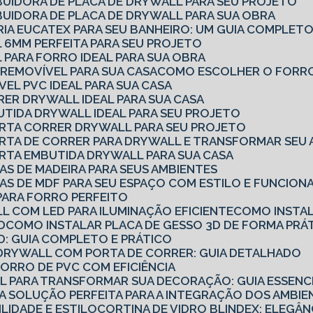
BUIDORA DE PLACA DE DRYWALL PARA SEU PROJETO
BUIDORA DE PLACA DE DRYWALL PARA SUA OBRA
RIA EUCATEX PARA SEU BANHEIRO: UM GUIA COMPLET
 6MM PERFEITA PARA SEU PROJETO
 PARA FORRO IDEAL PARA SUA OBRA
REMOVÍVEL PARA SUA CASA
COMO ESCOLHER O FORRO
EL PVC IDEAL PARA SUA CASA
RER DRYWALL IDEAL PARA SUA CASA
UTIDA DRYWALL IDEAL PARA SEU PROJETO
ORTA CORRER DRYWALL PARA SEU PROJETO
ORTA DE CORRER PARA DRYWALL E TRANSFORMAR SEU 
RTA EMBUTIDA DRYWALL PARA SUA CASA
AS DE MADEIRA PARA SEUS AMBIENTES
AS DE MDF PARA SEU ESPAÇO COM ESTILO E FUNCION
PARA FORRO PERFEITO
L COM LED PARA ILUMINAÇÃO EFICIENTE
COMO INSTA
D
COMO INSTALAR PLACA DE GESSO 3D DE FORMA PRÁT
D: GUIA COMPLETO E PRÁTICO
E DRYWALL COM PORTA DE CORRER: GUIA DETALHADO
FORRO DE PVC COM EFICIÊNCIA
LL PARA TRANSFORMAR SUA DECORAÇÃO: GUIA ESSENC
 A SOLUÇÃO PERFEITA PARA A INTEGRAÇÃO DOS AMBI
ILIDADE E ESTILO
CORTINA DE VIDRO BLINDEX: ELEGÂN