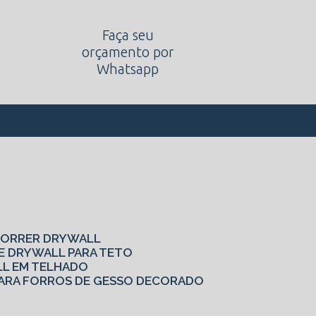
Faça seu
orçamento por
Whatsapp
alternativadivisorias@hotmail.com
62-8408
 CORRER DRYWALL
DE DRYWALL PARA TETO
LL EM TELHADO
S PARA FORROS DE GESSO DECORADO