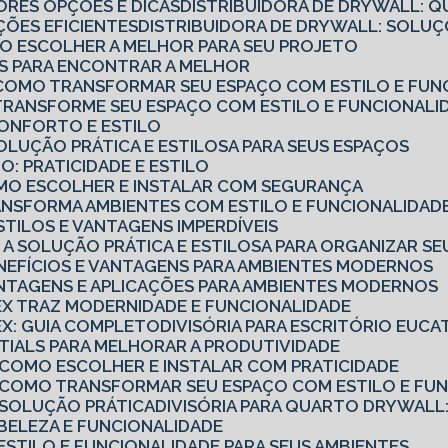
ORES OPÇÕES E DICAS
DISTRIBUIDORA DE DRYWALL: Q
ÇÕES EFICIENTES
DISTRIBUIDORA DE DRYWALL: SOL
MO ESCOLHER A MELHOR PARA SEU PROJETO
CAS PARA ENCONTRAR A MELHOR
O: COMO TRANSFORMAR SEU ESPAÇO COM ESTILO E FUN
: TRANSFORME SEU ESPAÇO COM ESTILO E FUNCIONALI
 CONFORTO E ESTILO
SOLUÇÃO PRÁTICA E ESTILOSA PARA SEUS ESPAÇOS
O: PRATICIDADE E ESTILO
COMO ESCOLHER E INSTALAR COM SEGURANÇA
TRANSFORMA AMBIENTES COM ESTILO E FUNCIONALIDAD
ESTILOS E VANTAGENS IMPERDÍVEIS
O: A SOLUÇÃO PRÁTICA E ESTILOSA PARA ORGANIZAR S
ENEFÍCIOS E VANTAGENS PARA AMBIENTES MODERNOS
ANTAGENS E APLICAÇÕES PARA AMBIENTES MODERNOS
TEX TRAZ MODERNIDADE E FUNCIONALIDADE
TEX: GUIA COMPLETO
DIVISÓRIA PARA ESCRITÓRIO EUCA
ENTIALS PARA MELHORAR A PRODUTIVIDADE
: COMO ESCOLHER E INSTALAR COM PRATICIDADE
: COMO TRANSFORMAR SEU ESPAÇO COM ESTILO E FU
: SOLUÇÃO PRÁTICA
DIVISÓRIA PARA QUARTO DRYWALL:
: BELEZA E FUNCIONALIDADE
: ESTILO E FUNCIONALIDADE PARA SEUS AMBIENTES