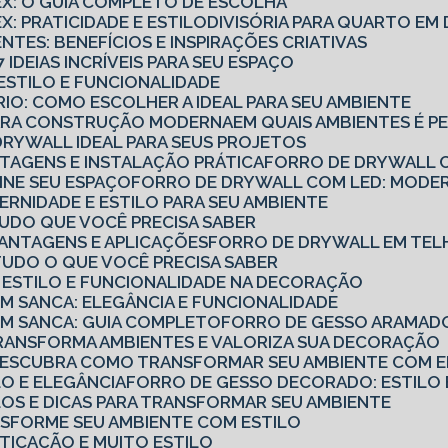
TEX: O GUIA COMPLETO DE ESCOLHA
X: PRATICIDADE E ESTILO
DIVISÓRIA PARA QUARTO E
ENTES: BENEFÍCIOS E INSPIRAÇÕES CRIATIVAS
7 IDEIAS INCRÍVEIS PARA SEU ESPAÇO
: ESTILO E FUNCIONALIDADE
ÓRIO: COMO ESCOLHER A IDEAL PARA SEU AMBIENTE
PARA CONSTRUÇÃO MODERNA
EM QUAIS AMBIENTES É P
DRYWALL IDEAL PARA SEUS PROJETOS
TAGENS E INSTALAÇÃO PRÁTICA
FORRO DE DRYWALL C
INE SEU ESPAÇO
FORRO DE DRYWALL COM LED: MODER
RNIDADE E ESTILO PARA SEU AMBIENTE
TUDO QUE VOCÊ PRECISA SABER
VANTAGENS E APLICAÇÕES
FORRO DE DRYWALL EM TEL
TUDO O QUE VOCÊ PRECISA SABER
 ESTILO E FUNCIONALIDADE NA DECORAÇÃO
 SANCA: ELEGÂNCIA E FUNCIONALIDADE
M SANCA: GUIA COMPLETO
FORRO DE GESSO ARAMADO
RANSFORMA AMBIENTES E VALORIZA SUA DECORAÇÃO
DESCUBRA COMO TRANSFORMAR SEU AMBIENTE COM EL
LO E ELEGÂNCIA
FORRO DE GESSO DECORADO: ESTILO 
LOS E DICAS PARA TRANSFORMAR SEU AMBIENTE
NSFORME SEU AMBIENTE COM ESTILO
TICAÇÃO E MUITO ESTILO