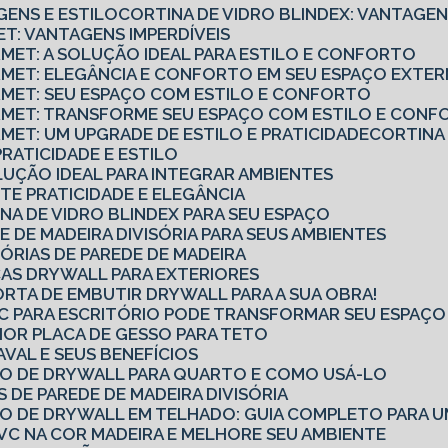
GENS E ESTILO
CORTINA DE VIDRO BLINDEX: VANTAGEN
ET: VANTAGENS IMPERDÍVEIS
RMET: A SOLUÇÃO IDEAL PARA ESTILO E CONFORTO
URMET: ELEGÂNCIA E CONFORTO EM SEU ESPAÇO EXTE
URMET: SEU ESPAÇO COM ESTILO E CONFORTO
URMET: TRANSFORME SEU ESPAÇO COM ESTILO E CON
RMET: UM UPGRADE DE ESTILO E PRATICIDADE
CORTINA
PRATICIDADE E ESTILO
OLUÇÃO IDEAL PARA INTEGRAR AMBIENTES
TE PRATICIDADE E ELEGÂNCIA
NA DE VIDRO BLINDEX PARA SEU ESPAÇO
E DE MADEIRA DIVISÓRIA PARA SEUS AMBIENTES
SÓRIAS DE PAREDE DE MADEIRA
CAS DRYWALL PARA EXTERIORES
ORTA DE EMBUTIR DRYWALL PARA A SUA OBRA!
PVC PARA ESCRITÓRIO PODE TRANSFORMAR SEU ESPAÇ
OR PLACA DE GESSO PARA TETO
AVAL E SEUS BENEFÍCIOS
RO DE DRYWALL PARA QUARTO E COMO USÁ-LO
S DE PAREDE DE MADEIRA DIVISÓRIA
RO DE DRYWALL EM TELHADO: GUIA COMPLETO PARA U
VC NA COR MADEIRA E MELHORE SEU AMBIENTE