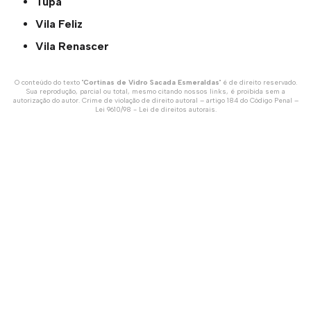
Tupã
Vila Feliz
Vila Renascer
O conteúdo do texto "
Cortinas de Vidro Sacada Esmeraldas
" é de direito reservado.
Sua reprodução, parcial ou total, mesmo citando nossos links, é proibida sem a
autorização do autor. Crime de violação de direito autoral – artigo 184 do Código Penal –
Lei 9610/98 - Lei de direitos autorais
.