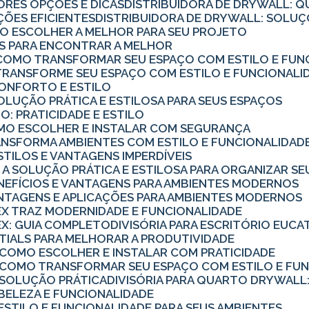
ORES OPÇÕES E DICAS
DISTRIBUIDORA DE DRYWALL: Q
ÇÕES EFICIENTES
DISTRIBUIDORA DE DRYWALL: SOL
MO ESCOLHER A MELHOR PARA SEU PROJETO
CAS PARA ENCONTRAR A MELHOR
O: COMO TRANSFORMAR SEU ESPAÇO COM ESTILO E FUN
: TRANSFORME SEU ESPAÇO COM ESTILO E FUNCIONALI
 CONFORTO E ESTILO
SOLUÇÃO PRÁTICA E ESTILOSA PARA SEUS ESPAÇOS
O: PRATICIDADE E ESTILO
COMO ESCOLHER E INSTALAR COM SEGURANÇA
TRANSFORMA AMBIENTES COM ESTILO E FUNCIONALIDAD
ESTILOS E VANTAGENS IMPERDÍVEIS
O: A SOLUÇÃO PRÁTICA E ESTILOSA PARA ORGANIZAR S
ENEFÍCIOS E VANTAGENS PARA AMBIENTES MODERNOS
ANTAGENS E APLICAÇÕES PARA AMBIENTES MODERNOS
TEX TRAZ MODERNIDADE E FUNCIONALIDADE
TEX: GUIA COMPLETO
DIVISÓRIA PARA ESCRITÓRIO EUCA
ENTIALS PARA MELHORAR A PRODUTIVIDADE
: COMO ESCOLHER E INSTALAR COM PRATICIDADE
: COMO TRANSFORMAR SEU ESPAÇO COM ESTILO E FU
: SOLUÇÃO PRÁTICA
DIVISÓRIA PARA QUARTO DRYWALL:
: BELEZA E FUNCIONALIDADE
: ESTILO E FUNCIONALIDADE PARA SEUS AMBIENTES