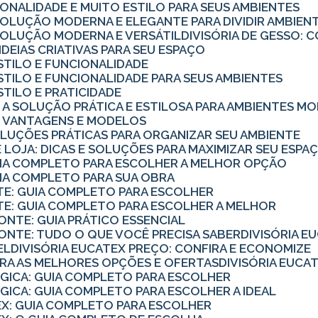
CIONALIDADE E MUITO ESTILO PARA SEUS AMBIENTES
 SOLUÇÃO MODERNA E ELEGANTE PARA DIVIDIR AMBIEN
 SOLUÇÃO MODERNA E VERSÁTIL
DIVISÓRIA DE GESSO
7 IDEIAS CRIATIVAS PARA SEU ESPAÇO
 ESTILO E FUNCIONALIDADE
 ESTILO E FUNCIONALIDADE PARA SEUS AMBIENTES
ESTILO E PRATICIDADE
IO: A SOLUÇÃO PRÁTICA E ESTILOSA PARA AMBIENTES 
IO: VANTAGENS E MODELOS
SOLUÇÕES PRÁTICAS PARA ORGANIZAR SEU AMBIENTE
 DE LOJA: DICAS E SOLUÇÕES PARA MAXIMIZAR SEU ESPA
GUIA COMPLETO PARA ESCOLHER A MELHOR OPÇÃO
UIA COMPLETO PARA SUA OBRA
NTE: GUIA COMPLETO PARA ESCOLHER
NTE: GUIA COMPLETO PARA ESCOLHER A MELHOR
ZONTE: GUIA PRÁTICO ESSENCIAL
ZONTE: TUDO O QUE VOCÊ PRECISA SABER
DIVISÓRIA 
EL
DIVISÓRIA EUCATEX PREÇO: CONFIRA E ECONOMIZE
UBRA AS MELHORES OPÇÕES E OFERTAS
DIVISÓRIA EUC
ÓGICA: GUIA COMPLETO PARA ESCOLHER
ÓGICA: GUIA COMPLETO PARA ESCOLHER A IDEAL
TEX: GUIA COMPLETO PARA ESCOLHER