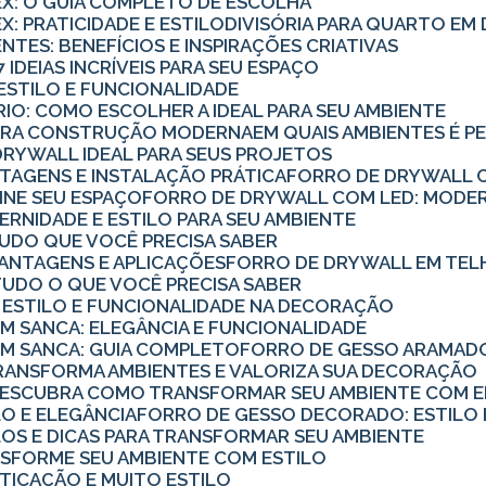
TEX: O GUIA COMPLETO DE ESCOLHA
X: PRATICIDADE E ESTILO
DIVISÓRIA PARA QUARTO E
ENTES: BENEFÍCIOS E INSPIRAÇÕES CRIATIVAS
7 IDEIAS INCRÍVEIS PARA SEU ESPAÇO
: ESTILO E FUNCIONALIDADE
ÓRIO: COMO ESCOLHER A IDEAL PARA SEU AMBIENTE
PARA CONSTRUÇÃO MODERNA
EM QUAIS AMBIENTES É P
DRYWALL IDEAL PARA SEUS PROJETOS
TAGENS E INSTALAÇÃO PRÁTICA
FORRO DE DRYWALL C
INE SEU ESPAÇO
FORRO DE DRYWALL COM LED: MODER
RNIDADE E ESTILO PARA SEU AMBIENTE
TUDO QUE VOCÊ PRECISA SABER
VANTAGENS E APLICAÇÕES
FORRO DE DRYWALL EM TEL
TUDO O QUE VOCÊ PRECISA SABER
 ESTILO E FUNCIONALIDADE NA DECORAÇÃO
 SANCA: ELEGÂNCIA E FUNCIONALIDADE
M SANCA: GUIA COMPLETO
FORRO DE GESSO ARAMADO
RANSFORMA AMBIENTES E VALORIZA SUA DECORAÇÃO
DESCUBRA COMO TRANSFORMAR SEU AMBIENTE COM EL
LO E ELEGÂNCIA
FORRO DE GESSO DECORADO: ESTILO 
LOS E DICAS PARA TRANSFORMAR SEU AMBIENTE
NSFORME SEU AMBIENTE COM ESTILO
TICAÇÃO E MUITO ESTILO