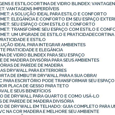
GENS E ESTILO
CORTINA DE VIDRO BLINDEX: VANTAGEN
ET: VANTAGENS IMPERDÍVEIS
RMET: A SOLUÇÃO IDEAL PARA ESTILO E CONFORTO
URMET: ELEGÂNCIA E CONFORTO EM SEU ESPAÇO EXTE
URMET: SEU ESPAÇO COM ESTILO E CONFORTO
URMET: TRANSFORME SEU ESPAÇO COM ESTILO E CON
RMET: UM UPGRADE DE ESTILO E PRATICIDADE
CORTINA
PRATICIDADE E ESTILO
OLUÇÃO IDEAL PARA INTEGRAR AMBIENTES
TE PRATICIDADE E ELEGÂNCIA
NA DE VIDRO BLINDEX PARA SEU ESPAÇO
E DE MADEIRA DIVISÓRIA PARA SEUS AMBIENTES
SÓRIAS DE PAREDE DE MADEIRA
CAS DRYWALL PARA EXTERIORES
ORTA DE EMBUTIR DRYWALL PARA A SUA OBRA!
PVC PARA ESCRITÓRIO PODE TRANSFORMAR SEU ESPAÇ
OR PLACA DE GESSO PARA TETO
AVAL E SEUS BENEFÍCIOS
RO DE DRYWALL PARA QUARTO E COMO USÁ-LO
S DE PAREDE DE MADEIRA DIVISÓRIA
RO DE DRYWALL EM TELHADO: GUIA COMPLETO PARA U
VC NA COR MADEIRA E MELHORE SEU AMBIENTE