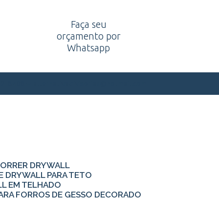
Faça seu
orçamento por
Whatsapp
alternativadivisorias@hotmail.com
62-8408
 CORRER DRYWALL
DE DRYWALL PARA TETO
LL EM TELHADO
S PARA FORROS DE GESSO DECORADO