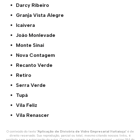
Darcy Ribeiro
Granja Vista Alegre
Icaivera
João Monlevade
Monte Sinai
Nova Contagem
Recanto Verde
Retiro
Serra Verde
Tupã
Vila Feliz
Vila Renascer
O conteúdo do texto "
Aplicação de Divisória de Vidro Empresarial Itatiaiuçu
" é de
direito reservado. Sua reprodução, parcial ou total, mesmo citando nossos links, é
proibida sem a autorização do autor. Crime de violação de direito autoral – artigo 184 do