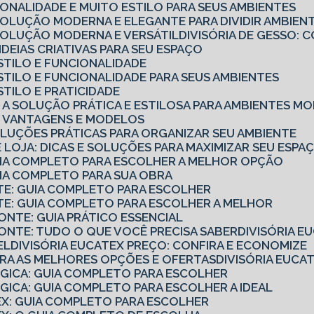
CIONALIDADE E MUITO ESTILO PARA SEUS AMBIENTES
 SOLUÇÃO MODERNA E ELEGANTE PARA DIVIDIR AMBIEN
 SOLUÇÃO MODERNA E VERSÁTIL
DIVISÓRIA DE GESSO
7 IDEIAS CRIATIVAS PARA SEU ESPAÇO
 ESTILO E FUNCIONALIDADE
 ESTILO E FUNCIONALIDADE PARA SEUS AMBIENTES
ESTILO E PRATICIDADE
IO: A SOLUÇÃO PRÁTICA E ESTILOSA PARA AMBIENTES 
IO: VANTAGENS E MODELOS
SOLUÇÕES PRÁTICAS PARA ORGANIZAR SEU AMBIENTE
 DE LOJA: DICAS E SOLUÇÕES PARA MAXIMIZAR SEU ESPA
GUIA COMPLETO PARA ESCOLHER A MELHOR OPÇÃO
UIA COMPLETO PARA SUA OBRA
NTE: GUIA COMPLETO PARA ESCOLHER
NTE: GUIA COMPLETO PARA ESCOLHER A MELHOR
ZONTE: GUIA PRÁTICO ESSENCIAL
ZONTE: TUDO O QUE VOCÊ PRECISA SABER
DIVISÓRIA 
EL
DIVISÓRIA EUCATEX PREÇO: CONFIRA E ECONOMIZE
UBRA AS MELHORES OPÇÕES E OFERTAS
DIVISÓRIA EUC
ÓGICA: GUIA COMPLETO PARA ESCOLHER
ÓGICA: GUIA COMPLETO PARA ESCOLHER A IDEAL
TEX: GUIA COMPLETO PARA ESCOLHER