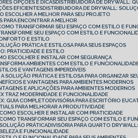
ORES OPÇÕES E DICAS
DISTRIBUIDORA DE DRYWALL: Q
ÇÕES EFICIENTES
DISTRIBUIDORA DE DRYWALL: SOL
MO ESCOLHER A MELHOR PARA SEU PROJETO
CAS PARA ENCONTRAR A MELHOR
O: COMO TRANSFORMAR SEU ESPAÇO COM ESTILO E FUN
: TRANSFORME SEU ESPAÇO COM ESTILO E FUNCIONALI
 CONFORTO E ESTILO
SOLUÇÃO PRÁTICA E ESTILOSA PARA SEUS ESPAÇOS
O: PRATICIDADE E ESTILO
COMO ESCOLHER E INSTALAR COM SEGURANÇA
TRANSFORMA AMBIENTES COM ESTILO E FUNCIONALIDAD
ESTILOS E VANTAGENS IMPERDÍVEIS
O: A SOLUÇÃO PRÁTICA E ESTILOSA PARA ORGANIZAR S
ENEFÍCIOS E VANTAGENS PARA AMBIENTES MODERNOS
ANTAGENS E APLICAÇÕES PARA AMBIENTES MODERNOS
TEX TRAZ MODERNIDADE E FUNCIONALIDADE
TEX: GUIA COMPLETO
DIVISÓRIA PARA ESCRITÓRIO EUCA
ENTIALS PARA MELHORAR A PRODUTIVIDADE
: COMO ESCOLHER E INSTALAR COM PRATICIDADE
: COMO TRANSFORMAR SEU ESPAÇO COM ESTILO E FU
: SOLUÇÃO PRÁTICA
DIVISÓRIA PARA QUARTO DRYWALL:
: BELEZA E FUNCIONALIDADE
: ESTILO E FUNCIONALIDADE PARA SEUS AMBIENTES