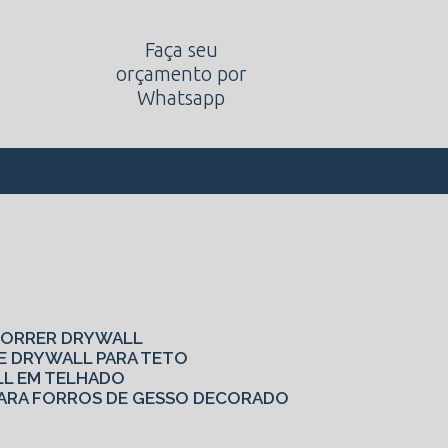
Faça seu
orçamento por
Whatsapp
alternativadivisorias@hotmail.com
62-8408
 CORRER DRYWALL
DE DRYWALL PARA TETO
LL EM TELHADO
S PARA FORROS DE GESSO DECORADO