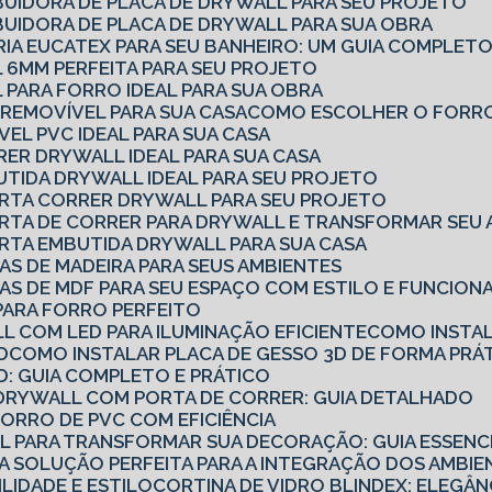
BUIDORA DE PLACA DE DRYWALL PARA SEU PROJETO
BUIDORA DE PLACA DE DRYWALL PARA SUA OBRA
RIA EUCATEX PARA SEU BANHEIRO: UM GUIA COMPLET
 6MM PERFEITA PARA SEU PROJETO
 PARA FORRO IDEAL PARA SUA OBRA
REMOVÍVEL PARA SUA CASA
COMO ESCOLHER O FORRO
EL PVC IDEAL PARA SUA CASA
RER DRYWALL IDEAL PARA SUA CASA
UTIDA DRYWALL IDEAL PARA SEU PROJETO
ORTA CORRER DRYWALL PARA SEU PROJETO
ORTA DE CORRER PARA DRYWALL E TRANSFORMAR SEU 
RTA EMBUTIDA DRYWALL PARA SUA CASA
AS DE MADEIRA PARA SEUS AMBIENTES
AS DE MDF PARA SEU ESPAÇO COM ESTILO E FUNCION
PARA FORRO PERFEITO
L COM LED PARA ILUMINAÇÃO EFICIENTE
COMO INSTA
D
COMO INSTALAR PLACA DE GESSO 3D DE FORMA PRÁT
D: GUIA COMPLETO E PRÁTICO
E DRYWALL COM PORTA DE CORRER: GUIA DETALHADO
FORRO DE PVC COM EFICIÊNCIA
LL PARA TRANSFORMAR SUA DECORAÇÃO: GUIA ESSENC
 A SOLUÇÃO PERFEITA PARA A INTEGRAÇÃO DOS AMBI
ILIDADE E ESTILO
CORTINA DE VIDRO BLINDEX: ELEGÂN