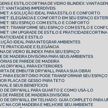
GENS E ESTILO
CORTINA DE VIDRO BLINDEX: VANTAGEN
ET: VANTAGENS IMPERDÍVEIS
RMET: A SOLUÇÃO IDEAL PARA ESTILO E CONFORTO
URMET: ELEGÂNCIA E CONFORTO EM SEU ESPAÇO EXTE
URMET: SEU ESPAÇO COM ESTILO E CONFORTO
URMET: TRANSFORME SEU ESPAÇO COM ESTILO E CON
RMET: UM UPGRADE DE ESTILO E PRATICIDADE
CORTINA
PRATICIDADE E ESTILO
OLUÇÃO IDEAL PARA INTEGRAR AMBIENTES
TE PRATICIDADE E ELEGÂNCIA
NA DE VIDRO BLINDEX PARA SEU ESPAÇO
E DE MADEIRA DIVISÓRIA PARA SEUS AMBIENTES
SÓRIAS DE PAREDE DE MADEIRA
CAS DRYWALL PARA EXTERIORES
ORTA DE EMBUTIR DRYWALL PARA A SUA OBRA!
PVC PARA ESCRITÓRIO PODE TRANSFORMAR SEU ESPAÇ
OR PLACA DE GESSO PARA TETO
AVAL E SEUS BENEFÍCIOS
RO DE DRYWALL PARA QUARTO E COMO USÁ-LO
S DE PAREDE DE MADEIRA DIVISÓRIA
RO DE DRYWALL EM TELHADO: GUIA COMPLETO PARA U
VC NA COR MADEIRA E MELHORE SEU AMBIENTE