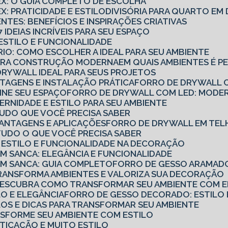
TEX: O GUIA COMPLETO DE ESCOLHA
X: PRATICIDADE E ESTILO
DIVISÓRIA PARA QUARTO E
ENTES: BENEFÍCIOS E INSPIRAÇÕES CRIATIVAS
7 IDEIAS INCRÍVEIS PARA SEU ESPAÇO
: ESTILO E FUNCIONALIDADE
ÓRIO: COMO ESCOLHER A IDEAL PARA SEU AMBIENTE
PARA CONSTRUÇÃO MODERNA
EM QUAIS AMBIENTES É P
DRYWALL IDEAL PARA SEUS PROJETOS
TAGENS E INSTALAÇÃO PRÁTICA
FORRO DE DRYWALL C
INE SEU ESPAÇO
FORRO DE DRYWALL COM LED: MODER
RNIDADE E ESTILO PARA SEU AMBIENTE
TUDO QUE VOCÊ PRECISA SABER
VANTAGENS E APLICAÇÕES
FORRO DE DRYWALL EM TEL
TUDO O QUE VOCÊ PRECISA SABER
 ESTILO E FUNCIONALIDADE NA DECORAÇÃO
 SANCA: ELEGÂNCIA E FUNCIONALIDADE
M SANCA: GUIA COMPLETO
FORRO DE GESSO ARAMADO
RANSFORMA AMBIENTES E VALORIZA SUA DECORAÇÃO
DESCUBRA COMO TRANSFORMAR SEU AMBIENTE COM EL
LO E ELEGÂNCIA
FORRO DE GESSO DECORADO: ESTILO 
LOS E DICAS PARA TRANSFORMAR SEU AMBIENTE
NSFORME SEU AMBIENTE COM ESTILO
TICAÇÃO E MUITO ESTILO