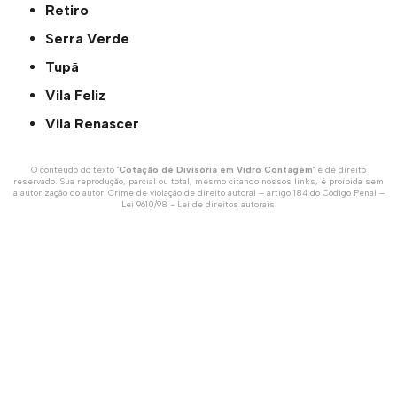
Retiro
Serra Verde
Tupã
Vila Feliz
Vila Renascer
O conteúdo do texto "
Cotação de Divisória em Vidro Contagem
" é de direito
reservado. Sua reprodução, parcial ou total, mesmo citando nossos links, é proibida sem
a autorização do autor. Crime de violação de direito autoral – artigo 184 do Código Penal –
Lei 9610/98 - Lei de direitos autorais
.