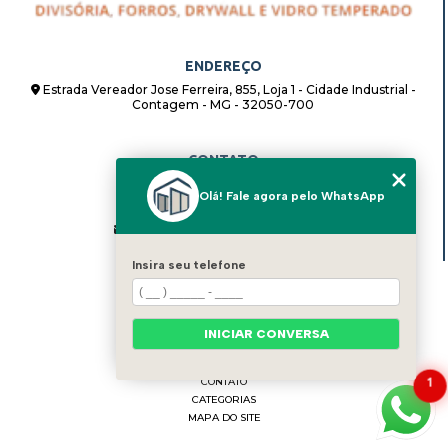
ENDEREÇO
Estrada Vereador Jose Ferreira, 855, Loja 1 - Cidade Industrial -
Contagem - MG - 32050-700
CONTATO
(31) 98862-8408
Olá! Fale agora pelo WhatsApp
(31) 98862-8408
alternativadivisorias@hotmail.com
Insira seu telefone
MENU
HOME
QUEM SOMOS
INICIAR CONVERSA
BLOG
SERVIÇOS
CONTATO
1
CATEGORIAS
MAPA DO SITE