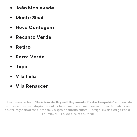
João Monlevade
Monte Sinai
Nova Contagem
Recanto Verde
Retiro
Serra Verde
Tupã
Vila Feliz
Vila Renascer
O conteúdo do texto "
Divisória de Drywall Orçamento Pedro Leopoldo
" é de direito
reservado. Sua reprodução, parcial ou total, mesmo citando nossos links, é proibida sem
a autorização do autor. Crime de violação de direito autoral – artigo 184 do Código Penal –
Lei 9610/98 - Lei de direitos autorais
.