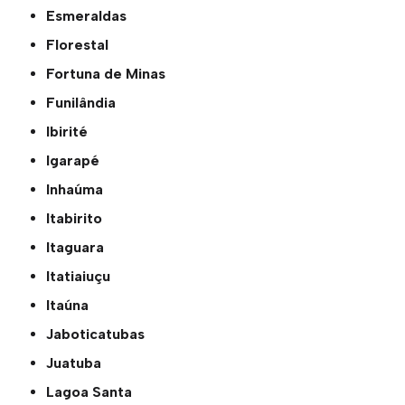
Esmeraldas
Florestal
Fortuna de Minas
Funilândia
Ibirité
Igarapé
Inhaúma
Itabirito
Itaguara
Itatiaiuçu
Itaúna
Jaboticatubas
Juatuba
Lagoa Santa