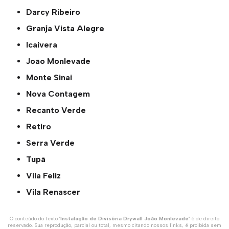
Darcy Ribeiro
Granja Vista Alegre
Icaivera
João Monlevade
Monte Sinai
Nova Contagem
Recanto Verde
Retiro
Serra Verde
Tupã
Vila Feliz
Vila Renascer
O conteúdo do texto "
Instalação de Divisória Drywall João Monlevade
" é de direito
reservado. Sua reprodução, parcial ou total, mesmo citando nossos links, é proibida sem