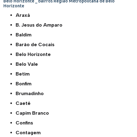
Belo Horizonte _ bairros
Região Metropolitana de Belo
Horizonte
Araxá
B. Jesus do Amparo
Baldim
Barão de Cocais
Belo Horizonte
Belo Vale
Betim
Bonfim
Brumadinho
Caeté
Capim Branco
Confins
Contagem