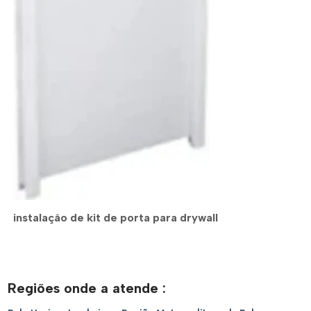
instalação de kit de porta para drywall
Regiões onde a atende :