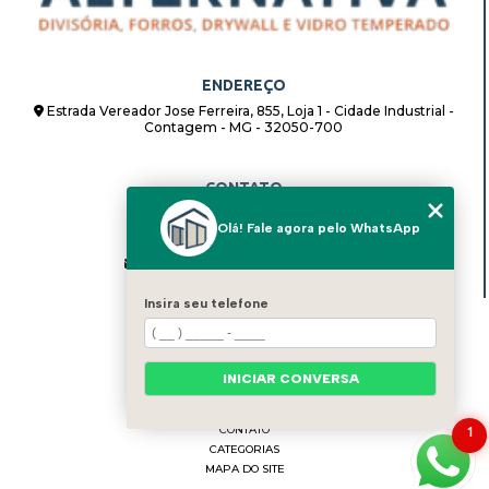
ENDEREÇO
Estrada Vereador Jose Ferreira, 855, Loja 1 - Cidade Industrial -
Contagem - MG - 32050-700
CONTATO
(31) 98862-8408
Olá! Fale agora pelo WhatsApp
(31) 98862-8408
alternativadivisorias@hotmail.com
Insira seu telefone
MENU
HOME
QUEM SOMOS
INICIAR CONVERSA
BLOG
SERVIÇOS
CONTATO
1
CATEGORIAS
MAPA DO SITE