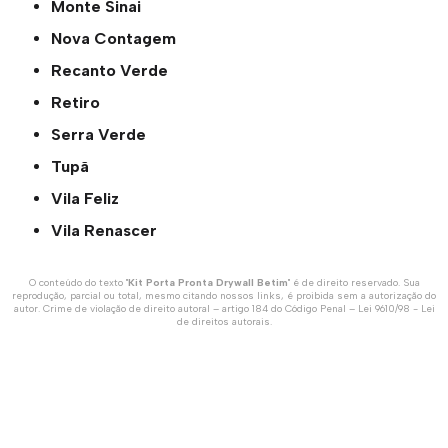
Monte Sinai
Nova Contagem
Recanto Verde
Retiro
Serra Verde
Tupã
Vila Feliz
Vila Renascer
O conteúdo do texto "
Kit Porta Pronta Drywall Betim
" é de direito reservado. Sua
reprodução, parcial ou total, mesmo citando nossos links, é proibida sem a autorização do
autor. Crime de violação de direito autoral – artigo 184 do Código Penal –
Lei 9610/98 - Lei
de direitos autorais
.