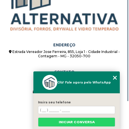
ENDEREÇO
Estrada Vereador Jose Ferreira, 855, Loja 1 - Cidade Industrial -
Contagem - MG - 32050-700
CONTATO
(31) 98862-8408
Olá! Fale agora pelo WhatsApp
(31) 98862-8408
alternativadivisorias@hotmail.com
Insira seu telefone
MENU
HOME
QUEM SOMOS
INICIAR CONVERSA
BLOG