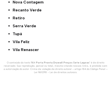
Nova Contagem
Recanto Verde
Retiro
Serra Verde
Tupã
Vila Feliz
Vila Renascer
O conteúdo do texto "
Kit Porta Pronta Drywall Preços Sete Lagoas
" é de direito
reservado. Sua reprodução, parcial ou total, mesmo citando nossos links, é proibida sem
a autorização do autor. Crime de violação de direito autoral – artigo 184 do Código Penal –
Lei 9610/98 - Lei de direitos autorais
.