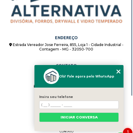
ENDEREÇO
Estrada Vereador Jose Ferreira, 855, Loja 1 - Cidade Industrial -
Contagem - MG - 32050-700
CONTATO
(31) 98862-8408
Olá! Fale agora pelo WhatsApp
(31) 98862-8408
alternativadivisorias@hotmail.com
Insira seu telefone
MENU
HOME
QUEM SOMOS
INICIAR CONVERSA
BLOG
SERVIÇOS
CONTATO
1