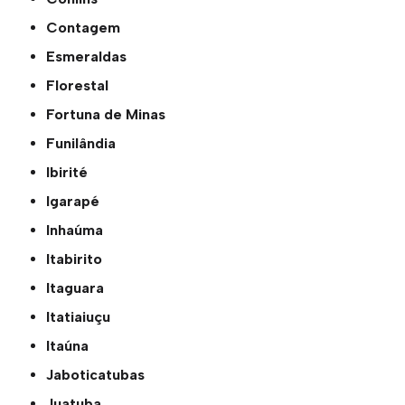
Contagem
Esmeraldas
Florestal
Fortuna de Minas
Funilândia
Ibirité
Igarapé
Inhaúma
Itabirito
Itaguara
Itatiaiuçu
Itaúna
Jaboticatubas
Juatuba