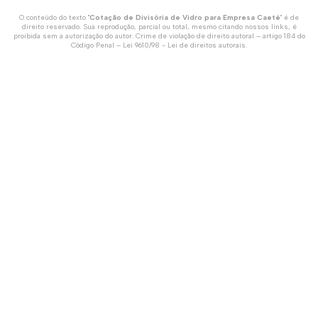
O conteúdo do texto "
Cotação de Divisória de Vidro para Empresa Caeté
" é de
direito reservado. Sua reprodução, parcial ou total, mesmo citando nossos links, é
proibida sem a autorização do autor. Crime de violação de direito autoral – artigo 184 do
Código Penal –
Lei 9610/98 - Lei de direitos autorais
.