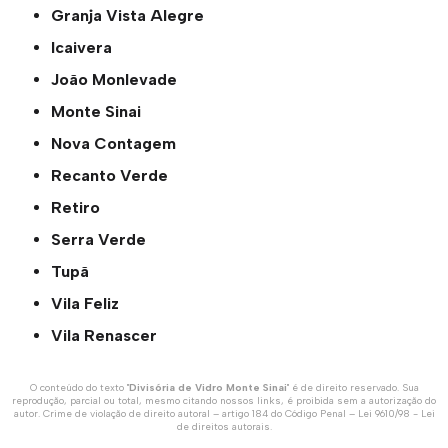
Granja Vista Alegre
Icaivera
João Monlevade
Monte Sinai
Nova Contagem
Recanto Verde
Retiro
Serra Verde
Tupã
Vila Feliz
Vila Renascer
O conteúdo do texto "
Divisória de Vidro Monte Sinai
" é de direito reservado. Sua
reprodução, parcial ou total, mesmo citando nossos links, é proibida sem a autorização do
autor. Crime de violação de direito autoral – artigo 184 do Código Penal –
Lei 9610/98 - Lei
de direitos autorais
.