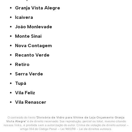
Granja Vista Alegre
Icaivera
João Monlevade
Monte Sinai
Nova Contagem
Recanto Verde
Retiro
Serra Verde
Tupã
Vila Feliz
Vila Renascer
O conteúdo do texto "
Divisória de Vidro para Vitrine de Loja Orçamento Granja
Vista Alegre
" é de direito reservado. Sua reprodução, parcial ou total, mesmo citando
nossos links, é proibida sem a autorização do autor. Crime de violação de direito autoral –
artigo 184 do Código Penal –
Lei 9610/98 - Lei de direitos autorais
.