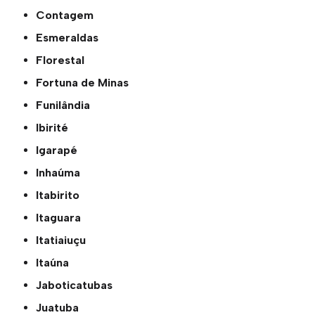
Contagem
Esmeraldas
Florestal
Fortuna de Minas
Funilândia
Ibirité
Igarapé
Inhaúma
Itabirito
Itaguara
Itatiaiuçu
Itaúna
Jaboticatubas
Juatuba