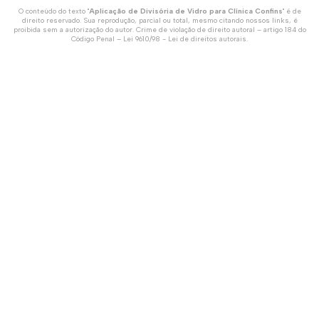
O conteúdo do texto "
Aplicação de Divisória de Vidro para Clínica Confins
" é de
direito reservado. Sua reprodução, parcial ou total, mesmo citando nossos links, é
proibida sem a autorização do autor. Crime de violação de direito autoral – artigo 184 do
Código Penal –
Lei 9610/98 - Lei de direitos autorais
.