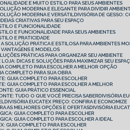
CIONALIDADE E MUITO ESTILO PARA SEUS AMBIENTES
 SOLUÇÃO MODERNA E ELEGANTE PARA DIVIDIR AMBIEN
 SOLUÇÃO MODERNA E VERSÁTIL
DIVISÓRIA DE GESSO
7 IDEIAS CRIATIVAS PARA SEU ESPAÇO
 ESTILO E FUNCIONALIDADE
 ESTILO E FUNCIONALIDADE PARA SEUS AMBIENTES
ESTILO E PRATICIDADE
IO: A SOLUÇÃO PRÁTICA E ESTILOSA PARA AMBIENTES 
IO: VANTAGENS E MODELOS
SOLUÇÕES PRÁTICAS PARA ORGANIZAR SEU AMBIENTE
 DE LOJA: DICAS E SOLUÇÕES PARA MAXIMIZAR SEU ESPA
GUIA COMPLETO PARA ESCOLHER A MELHOR OPÇÃO
UIA COMPLETO PARA SUA OBRA
NTE: GUIA COMPLETO PARA ESCOLHER
NTE: GUIA COMPLETO PARA ESCOLHER A MELHOR
ZONTE: GUIA PRÁTICO ESSENCIAL
ZONTE: TUDO O QUE VOCÊ PRECISA SABER
DIVISÓRIA 
EL
DIVISÓRIA EUCATEX PREÇO: CONFIRA E ECONOMIZE
UBRA AS MELHORES OPÇÕES E OFERTAS
DIVISÓRIA EUC
ÓGICA: GUIA COMPLETO PARA ESCOLHER
ÓGICA: GUIA COMPLETO PARA ESCOLHER A IDEAL
TEX: GUIA COMPLETO PARA ESCOLHER