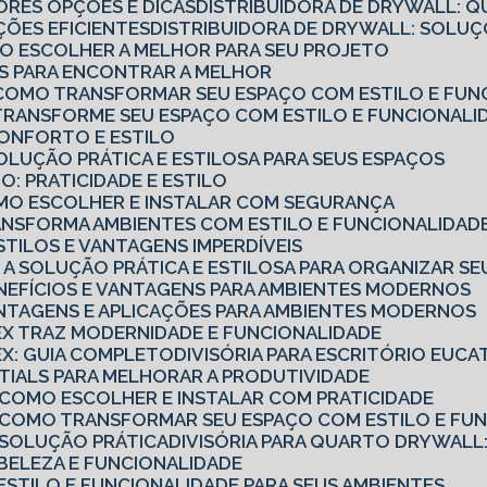
ORES OPÇÕES E DICAS
DISTRIBUIDORA DE DRYWALL: Q
ÇÕES EFICIENTES
DISTRIBUIDORA DE DRYWALL: SOL
MO ESCOLHER A MELHOR PARA SEU PROJETO
CAS PARA ENCONTRAR A MELHOR
O: COMO TRANSFORMAR SEU ESPAÇO COM ESTILO E FUN
: TRANSFORME SEU ESPAÇO COM ESTILO E FUNCIONALI
 CONFORTO E ESTILO
SOLUÇÃO PRÁTICA E ESTILOSA PARA SEUS ESPAÇOS
O: PRATICIDADE E ESTILO
COMO ESCOLHER E INSTALAR COM SEGURANÇA
TRANSFORMA AMBIENTES COM ESTILO E FUNCIONALIDAD
ESTILOS E VANTAGENS IMPERDÍVEIS
O: A SOLUÇÃO PRÁTICA E ESTILOSA PARA ORGANIZAR S
ENEFÍCIOS E VANTAGENS PARA AMBIENTES MODERNOS
ANTAGENS E APLICAÇÕES PARA AMBIENTES MODERNOS
TEX TRAZ MODERNIDADE E FUNCIONALIDADE
TEX: GUIA COMPLETO
DIVISÓRIA PARA ESCRITÓRIO EUCA
ENTIALS PARA MELHORAR A PRODUTIVIDADE
: COMO ESCOLHER E INSTALAR COM PRATICIDADE
: COMO TRANSFORMAR SEU ESPAÇO COM ESTILO E FU
: SOLUÇÃO PRÁTICA
DIVISÓRIA PARA QUARTO DRYWALL:
: BELEZA E FUNCIONALIDADE
: ESTILO E FUNCIONALIDADE PARA SEUS AMBIENTES