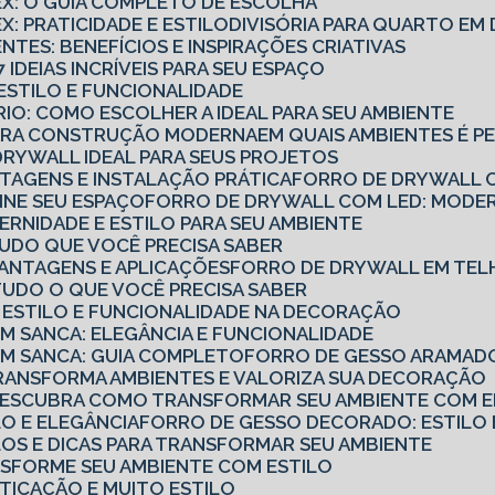
TEX: O GUIA COMPLETO DE ESCOLHA
X: PRATICIDADE E ESTILO
DIVISÓRIA PARA QUARTO E
ENTES: BENEFÍCIOS E INSPIRAÇÕES CRIATIVAS
7 IDEIAS INCRÍVEIS PARA SEU ESPAÇO
: ESTILO E FUNCIONALIDADE
ÓRIO: COMO ESCOLHER A IDEAL PARA SEU AMBIENTE
PARA CONSTRUÇÃO MODERNA
EM QUAIS AMBIENTES É P
DRYWALL IDEAL PARA SEUS PROJETOS
TAGENS E INSTALAÇÃO PRÁTICA
FORRO DE DRYWALL C
INE SEU ESPAÇO
FORRO DE DRYWALL COM LED: MODER
RNIDADE E ESTILO PARA SEU AMBIENTE
TUDO QUE VOCÊ PRECISA SABER
VANTAGENS E APLICAÇÕES
FORRO DE DRYWALL EM TEL
TUDO O QUE VOCÊ PRECISA SABER
 ESTILO E FUNCIONALIDADE NA DECORAÇÃO
 SANCA: ELEGÂNCIA E FUNCIONALIDADE
M SANCA: GUIA COMPLETO
FORRO DE GESSO ARAMADO
RANSFORMA AMBIENTES E VALORIZA SUA DECORAÇÃO
DESCUBRA COMO TRANSFORMAR SEU AMBIENTE COM EL
LO E ELEGÂNCIA
FORRO DE GESSO DECORADO: ESTILO 
LOS E DICAS PARA TRANSFORMAR SEU AMBIENTE
NSFORME SEU AMBIENTE COM ESTILO
TICAÇÃO E MUITO ESTILO