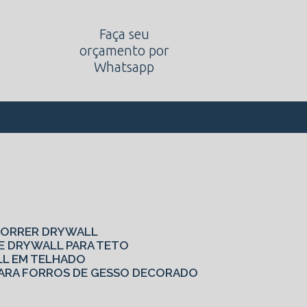
Faça seu
orçamento por
Whatsapp
alternativadivisorias@hotmail.com
62-8408
 CORRER DRYWALL
DE DRYWALL PARA TETO
LL EM TELHADO
S PARA FORROS DE GESSO DECORADO