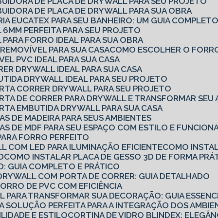
BUIDORA DE PLACA DE DRYWALL PARA SEU PROJETO
BUIDORA DE PLACA DE DRYWALL PARA SUA OBRA
RIA EUCATEX PARA SEU BANHEIRO: UM GUIA COMPLET
 6MM PERFEITA PARA SEU PROJETO
 PARA FORRO IDEAL PARA SUA OBRA
REMOVÍVEL PARA SUA CASA
COMO ESCOLHER O FORRO
EL PVC IDEAL PARA SUA CASA
RER DRYWALL IDEAL PARA SUA CASA
UTIDA DRYWALL IDEAL PARA SEU PROJETO
ORTA CORRER DRYWALL PARA SEU PROJETO
ORTA DE CORRER PARA DRYWALL E TRANSFORMAR SEU 
RTA EMBUTIDA DRYWALL PARA SUA CASA
AS DE MADEIRA PARA SEUS AMBIENTES
AS DE MDF PARA SEU ESPAÇO COM ESTILO E FUNCION
PARA FORRO PERFEITO
L COM LED PARA ILUMINAÇÃO EFICIENTE
COMO INSTA
D
COMO INSTALAR PLACA DE GESSO 3D DE FORMA PRÁT
D: GUIA COMPLETO E PRÁTICO
E DRYWALL COM PORTA DE CORRER: GUIA DETALHADO
FORRO DE PVC COM EFICIÊNCIA
LL PARA TRANSFORMAR SUA DECORAÇÃO: GUIA ESSENC
 A SOLUÇÃO PERFEITA PARA A INTEGRAÇÃO DOS AMBI
ILIDADE E ESTILO
CORTINA DE VIDRO BLINDEX: ELEGÂN