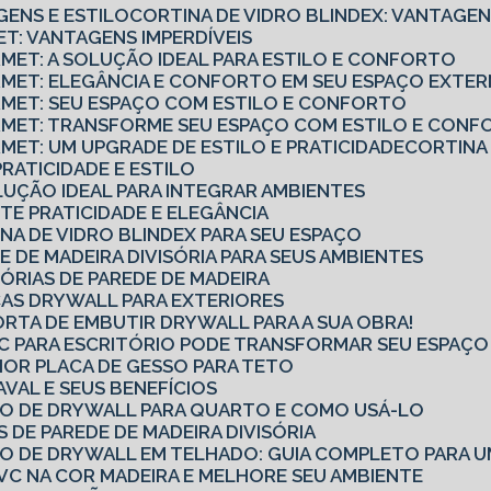
GENS E ESTILO
CORTINA DE VIDRO BLINDEX: VANTAGEN
ET: VANTAGENS IMPERDÍVEIS
RMET: A SOLUÇÃO IDEAL PARA ESTILO E CONFORTO
URMET: ELEGÂNCIA E CONFORTO EM SEU ESPAÇO EXTE
URMET: SEU ESPAÇO COM ESTILO E CONFORTO
URMET: TRANSFORME SEU ESPAÇO COM ESTILO E CON
RMET: UM UPGRADE DE ESTILO E PRATICIDADE
CORTINA
PRATICIDADE E ESTILO
OLUÇÃO IDEAL PARA INTEGRAR AMBIENTES
TE PRATICIDADE E ELEGÂNCIA
NA DE VIDRO BLINDEX PARA SEU ESPAÇO
E DE MADEIRA DIVISÓRIA PARA SEUS AMBIENTES
SÓRIAS DE PAREDE DE MADEIRA
CAS DRYWALL PARA EXTERIORES
ORTA DE EMBUTIR DRYWALL PARA A SUA OBRA!
PVC PARA ESCRITÓRIO PODE TRANSFORMAR SEU ESPAÇ
OR PLACA DE GESSO PARA TETO
AVAL E SEUS BENEFÍCIOS
RO DE DRYWALL PARA QUARTO E COMO USÁ-LO
S DE PAREDE DE MADEIRA DIVISÓRIA
RO DE DRYWALL EM TELHADO: GUIA COMPLETO PARA U
VC NA COR MADEIRA E MELHORE SEU AMBIENTE