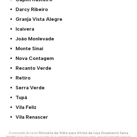
Darcy Ribeiro
Granja Vista Alegre
Icaivera
João Monlevade
Monte Sinai
Nova Contagem
Recanto Verde
Retiro
Serra Verde
Tupã
Vila Feliz
Vila Renascer
O conteúdo do texto "
Divisória de Vidro para Vitrine de Loja Orçamento Serra
Verde
" é de direito reservado. Sua reprodução, parcial ou total, mesmo citando nossos