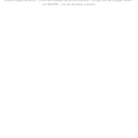
a autorização do autor. Crime de violação de direito autoral – artigo 184 do Código Penal –
Lei 9610/98 - Lei de direitos autorais
.