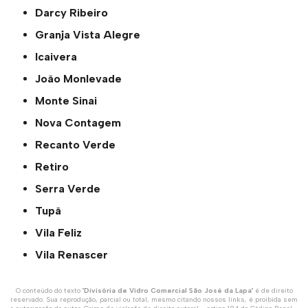
Darcy Ribeiro
Granja Vista Alegre
Icaivera
João Monlevade
Monte Sinai
Nova Contagem
Recanto Verde
Retiro
Serra Verde
Tupã
Vila Feliz
Vila Renascer
O conteúdo do texto "
Divisória de Vidro Comercial São José da Lapa
" é de direito
reservado. Sua reprodução, parcial ou total, mesmo citando nossos links, é proibida sem