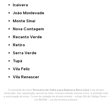
Icaivera
João Monlevade
Monte Sinai
Nova Contagem
Recanto Verde
Retiro
Serra Verde
Tupã
Vila Feliz
Vila Renascer
O conteúdo do texto "
Divisória de Vidro para Empresa Nova Lima
" é de direito
reservado. Sua reprodução, parcial ou total, mesmo citando nossos links, é proibida sem
a autorização do autor. Crime de violação de direito autoral – artigo 184 do Código Penal –
Lei 9610/98 - Lei de direitos autorais
.