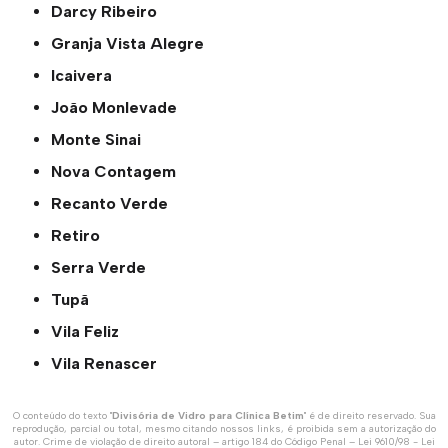
Darcy Ribeiro
Granja Vista Alegre
Icaivera
João Monlevade
Monte Sinai
Nova Contagem
Recanto Verde
Retiro
Serra Verde
Tupã
Vila Feliz
Vila Renascer
O conteúdo do texto "
Divisória de Vidro para Clínica Betim
" é de direito reservado. Sua
reprodução, parcial ou total, mesmo citando nossos links, é proibida sem a autorização do
autor. Crime de violação de direito autoral – artigo 184 do Código Penal –
Lei 9610/98 - Lei