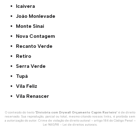
Icaivera
João Monlevade
Monte Sinai
Nova Contagem
Recanto Verde
Retiro
Serra Verde
Tupã
Vila Feliz
Vila Renascer
O conteúdo do texto "
Divisória com Drywall Orçamento Capim Rasteiro
" é de direito
reservado. Sua reprodução, parcial ou total, mesmo citando nossos links, é proibida sem
a autorização do autor. Crime de violação de direito autoral – artigo 184 do Código Penal –
Lei 9610/98 - Lei de direitos autorais
.