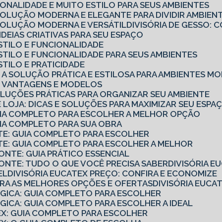
CIONALIDADE E MUITO ESTILO PARA SEUS AMBIENTES
 SOLUÇÃO MODERNA E ELEGANTE PARA DIVIDIR AMBIEN
 SOLUÇÃO MODERNA E VERSÁTIL
DIVISÓRIA DE GESSO
7 IDEIAS CRIATIVAS PARA SEU ESPAÇO
 ESTILO E FUNCIONALIDADE
 ESTILO E FUNCIONALIDADE PARA SEUS AMBIENTES
ESTILO E PRATICIDADE
IO: A SOLUÇÃO PRÁTICA E ESTILOSA PARA AMBIENTES 
IO: VANTAGENS E MODELOS
SOLUÇÕES PRÁTICAS PARA ORGANIZAR SEU AMBIENTE
 DE LOJA: DICAS E SOLUÇÕES PARA MAXIMIZAR SEU ESPA
GUIA COMPLETO PARA ESCOLHER A MELHOR OPÇÃO
UIA COMPLETO PARA SUA OBRA
NTE: GUIA COMPLETO PARA ESCOLHER
NTE: GUIA COMPLETO PARA ESCOLHER A MELHOR
ZONTE: GUIA PRÁTICO ESSENCIAL
ZONTE: TUDO O QUE VOCÊ PRECISA SABER
DIVISÓRIA 
EL
DIVISÓRIA EUCATEX PREÇO: CONFIRA E ECONOMIZE
UBRA AS MELHORES OPÇÕES E OFERTAS
DIVISÓRIA EUC
ÓGICA: GUIA COMPLETO PARA ESCOLHER
ÓGICA: GUIA COMPLETO PARA ESCOLHER A IDEAL
TEX: GUIA COMPLETO PARA ESCOLHER