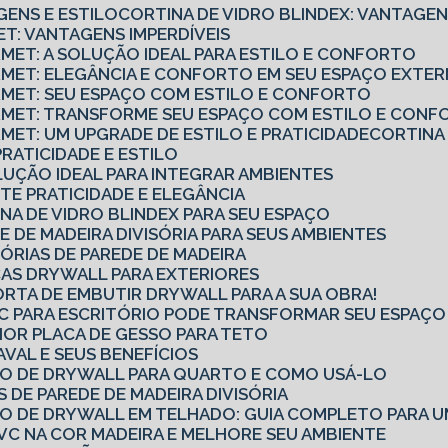
GENS E ESTILO
CORTINA DE VIDRO BLINDEX: VANTAGEN
ET: VANTAGENS IMPERDÍVEIS
RMET: A SOLUÇÃO IDEAL PARA ESTILO E CONFORTO
URMET: ELEGÂNCIA E CONFORTO EM SEU ESPAÇO EXTE
URMET: SEU ESPAÇO COM ESTILO E CONFORTO
URMET: TRANSFORME SEU ESPAÇO COM ESTILO E CON
RMET: UM UPGRADE DE ESTILO E PRATICIDADE
CORTINA
PRATICIDADE E ESTILO
OLUÇÃO IDEAL PARA INTEGRAR AMBIENTES
TE PRATICIDADE E ELEGÂNCIA
NA DE VIDRO BLINDEX PARA SEU ESPAÇO
E DE MADEIRA DIVISÓRIA PARA SEUS AMBIENTES
SÓRIAS DE PAREDE DE MADEIRA
CAS DRYWALL PARA EXTERIORES
ORTA DE EMBUTIR DRYWALL PARA A SUA OBRA!
PVC PARA ESCRITÓRIO PODE TRANSFORMAR SEU ESPAÇ
OR PLACA DE GESSO PARA TETO
AVAL E SEUS BENEFÍCIOS
RO DE DRYWALL PARA QUARTO E COMO USÁ-LO
S DE PAREDE DE MADEIRA DIVISÓRIA
RO DE DRYWALL EM TELHADO: GUIA COMPLETO PARA U
VC NA COR MADEIRA E MELHORE SEU AMBIENTE