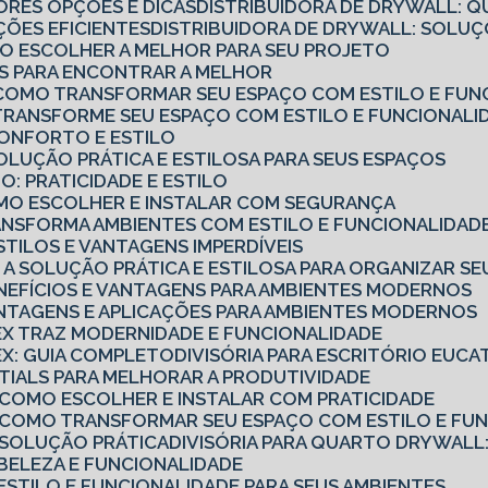
ORES OPÇÕES E DICAS
DISTRIBUIDORA DE DRYWALL: Q
ÇÕES EFICIENTES
DISTRIBUIDORA DE DRYWALL: SOL
MO ESCOLHER A MELHOR PARA SEU PROJETO
CAS PARA ENCONTRAR A MELHOR
O: COMO TRANSFORMAR SEU ESPAÇO COM ESTILO E FUN
: TRANSFORME SEU ESPAÇO COM ESTILO E FUNCIONALI
 CONFORTO E ESTILO
SOLUÇÃO PRÁTICA E ESTILOSA PARA SEUS ESPAÇOS
O: PRATICIDADE E ESTILO
COMO ESCOLHER E INSTALAR COM SEGURANÇA
TRANSFORMA AMBIENTES COM ESTILO E FUNCIONALIDAD
ESTILOS E VANTAGENS IMPERDÍVEIS
O: A SOLUÇÃO PRÁTICA E ESTILOSA PARA ORGANIZAR S
ENEFÍCIOS E VANTAGENS PARA AMBIENTES MODERNOS
ANTAGENS E APLICAÇÕES PARA AMBIENTES MODERNOS
TEX TRAZ MODERNIDADE E FUNCIONALIDADE
TEX: GUIA COMPLETO
DIVISÓRIA PARA ESCRITÓRIO EUCA
ENTIALS PARA MELHORAR A PRODUTIVIDADE
: COMO ESCOLHER E INSTALAR COM PRATICIDADE
: COMO TRANSFORMAR SEU ESPAÇO COM ESTILO E FU
: SOLUÇÃO PRÁTICA
DIVISÓRIA PARA QUARTO DRYWALL:
: BELEZA E FUNCIONALIDADE
: ESTILO E FUNCIONALIDADE PARA SEUS AMBIENTES