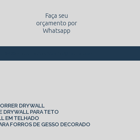
Faça seu
orçamento por
Whatsapp
alternativadivisorias@hotmail.com
62-8408
 CORRER DRYWALL
DE DRYWALL PARA TETO
LL EM TELHADO
S PARA FORROS DE GESSO DECORADO