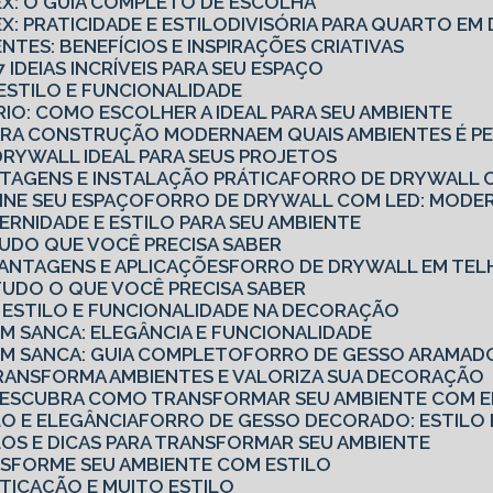
TEX: O GUIA COMPLETO DE ESCOLHA
X: PRATICIDADE E ESTILO
DIVISÓRIA PARA QUARTO E
ENTES: BENEFÍCIOS E INSPIRAÇÕES CRIATIVAS
7 IDEIAS INCRÍVEIS PARA SEU ESPAÇO
: ESTILO E FUNCIONALIDADE
ÓRIO: COMO ESCOLHER A IDEAL PARA SEU AMBIENTE
PARA CONSTRUÇÃO MODERNA
EM QUAIS AMBIENTES É P
DRYWALL IDEAL PARA SEUS PROJETOS
TAGENS E INSTALAÇÃO PRÁTICA
FORRO DE DRYWALL C
INE SEU ESPAÇO
FORRO DE DRYWALL COM LED: MODER
RNIDADE E ESTILO PARA SEU AMBIENTE
TUDO QUE VOCÊ PRECISA SABER
VANTAGENS E APLICAÇÕES
FORRO DE DRYWALL EM TEL
TUDO O QUE VOCÊ PRECISA SABER
 ESTILO E FUNCIONALIDADE NA DECORAÇÃO
 SANCA: ELEGÂNCIA E FUNCIONALIDADE
M SANCA: GUIA COMPLETO
FORRO DE GESSO ARAMADO
RANSFORMA AMBIENTES E VALORIZA SUA DECORAÇÃO
DESCUBRA COMO TRANSFORMAR SEU AMBIENTE COM EL
LO E ELEGÂNCIA
FORRO DE GESSO DECORADO: ESTILO 
LOS E DICAS PARA TRANSFORMAR SEU AMBIENTE
NSFORME SEU AMBIENTE COM ESTILO
TICAÇÃO E MUITO ESTILO