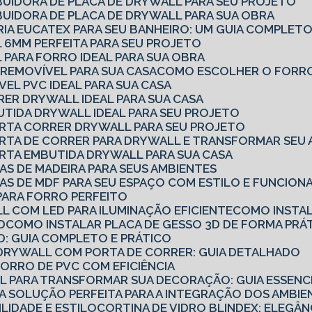
BUIDORA DE PLACA DE DRYWALL PARA SEU PROJETO
BUIDORA DE PLACA DE DRYWALL PARA SUA OBRA
RIA EUCATEX PARA SEU BANHEIRO: UM GUIA COMPLET
 6MM PERFEITA PARA SEU PROJETO
 PARA FORRO IDEAL PARA SUA OBRA
REMOVÍVEL PARA SUA CASA
COMO ESCOLHER O FORRO
EL PVC IDEAL PARA SUA CASA
RER DRYWALL IDEAL PARA SUA CASA
UTIDA DRYWALL IDEAL PARA SEU PROJETO
ORTA CORRER DRYWALL PARA SEU PROJETO
ORTA DE CORRER PARA DRYWALL E TRANSFORMAR SEU 
RTA EMBUTIDA DRYWALL PARA SUA CASA
AS DE MADEIRA PARA SEUS AMBIENTES
AS DE MDF PARA SEU ESPAÇO COM ESTILO E FUNCION
PARA FORRO PERFEITO
L COM LED PARA ILUMINAÇÃO EFICIENTE
COMO INSTA
D
COMO INSTALAR PLACA DE GESSO 3D DE FORMA PRÁT
D: GUIA COMPLETO E PRÁTICO
E DRYWALL COM PORTA DE CORRER: GUIA DETALHADO
FORRO DE PVC COM EFICIÊNCIA
LL PARA TRANSFORMAR SUA DECORAÇÃO: GUIA ESSENC
 A SOLUÇÃO PERFEITA PARA A INTEGRAÇÃO DOS AMBI
ILIDADE E ESTILO
CORTINA DE VIDRO BLINDEX: ELEGÂN