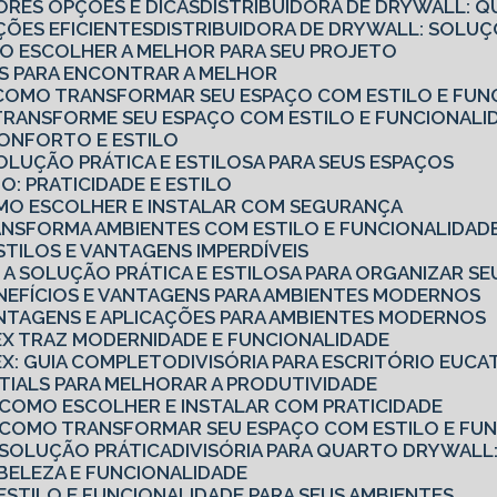
ORES OPÇÕES E DICAS
DISTRIBUIDORA DE DRYWALL: Q
ÇÕES EFICIENTES
DISTRIBUIDORA DE DRYWALL: SOL
MO ESCOLHER A MELHOR PARA SEU PROJETO
CAS PARA ENCONTRAR A MELHOR
O: COMO TRANSFORMAR SEU ESPAÇO COM ESTILO E FUN
: TRANSFORME SEU ESPAÇO COM ESTILO E FUNCIONALI
 CONFORTO E ESTILO
SOLUÇÃO PRÁTICA E ESTILOSA PARA SEUS ESPAÇOS
O: PRATICIDADE E ESTILO
COMO ESCOLHER E INSTALAR COM SEGURANÇA
TRANSFORMA AMBIENTES COM ESTILO E FUNCIONALIDAD
ESTILOS E VANTAGENS IMPERDÍVEIS
O: A SOLUÇÃO PRÁTICA E ESTILOSA PARA ORGANIZAR S
ENEFÍCIOS E VANTAGENS PARA AMBIENTES MODERNOS
ANTAGENS E APLICAÇÕES PARA AMBIENTES MODERNOS
TEX TRAZ MODERNIDADE E FUNCIONALIDADE
TEX: GUIA COMPLETO
DIVISÓRIA PARA ESCRITÓRIO EUCA
ENTIALS PARA MELHORAR A PRODUTIVIDADE
: COMO ESCOLHER E INSTALAR COM PRATICIDADE
: COMO TRANSFORMAR SEU ESPAÇO COM ESTILO E FU
: SOLUÇÃO PRÁTICA
DIVISÓRIA PARA QUARTO DRYWALL:
: BELEZA E FUNCIONALIDADE
: ESTILO E FUNCIONALIDADE PARA SEUS AMBIENTES