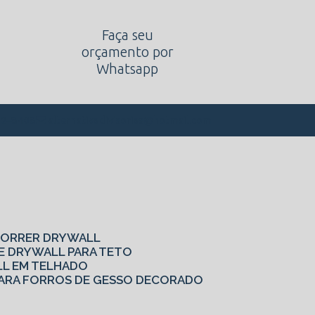
Faça seu
orçamento por
Whatsapp
alternativadivisorias@hotmail.com
62-8408
 CORRER DRYWALL
DE DRYWALL PARA TETO
LL EM TELHADO
S PARA FORROS DE GESSO DECORADO