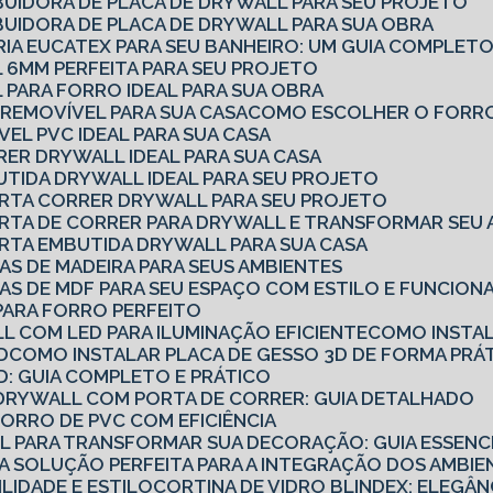
BUIDORA DE PLACA DE DRYWALL PARA SEU PROJETO
BUIDORA DE PLACA DE DRYWALL PARA SUA OBRA
RIA EUCATEX PARA SEU BANHEIRO: UM GUIA COMPLET
 6MM PERFEITA PARA SEU PROJETO
 PARA FORRO IDEAL PARA SUA OBRA
REMOVÍVEL PARA SUA CASA
COMO ESCOLHER O FORRO
EL PVC IDEAL PARA SUA CASA
RER DRYWALL IDEAL PARA SUA CASA
UTIDA DRYWALL IDEAL PARA SEU PROJETO
ORTA CORRER DRYWALL PARA SEU PROJETO
ORTA DE CORRER PARA DRYWALL E TRANSFORMAR SEU 
RTA EMBUTIDA DRYWALL PARA SUA CASA
AS DE MADEIRA PARA SEUS AMBIENTES
AS DE MDF PARA SEU ESPAÇO COM ESTILO E FUNCION
PARA FORRO PERFEITO
L COM LED PARA ILUMINAÇÃO EFICIENTE
COMO INSTA
D
COMO INSTALAR PLACA DE GESSO 3D DE FORMA PRÁT
D: GUIA COMPLETO E PRÁTICO
E DRYWALL COM PORTA DE CORRER: GUIA DETALHADO
FORRO DE PVC COM EFICIÊNCIA
LL PARA TRANSFORMAR SUA DECORAÇÃO: GUIA ESSENC
 A SOLUÇÃO PERFEITA PARA A INTEGRAÇÃO DOS AMBI
ILIDADE E ESTILO
CORTINA DE VIDRO BLINDEX: ELEGÂN