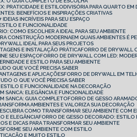
TEX: O GUIA COMPLETO DE ESCOLHA
X: PRATICIDADE E ESTILO
DIVISÓRIA PARA QUARTO E
ENTES: BENEFÍCIOS E INSPIRAÇÕES CRIATIVAS
7 IDEIAS INCRÍVEIS PARA SEU ESPAÇO
: ESTILO E FUNCIONALIDADE
ÓRIO: COMO ESCOLHER A IDEAL PARA SEU AMBIENTE
PARA CONSTRUÇÃO MODERNA
EM QUAIS AMBIENTES É P
DRYWALL IDEAL PARA SEUS PROJETOS
TAGENS E INSTALAÇÃO PRÁTICA
FORRO DE DRYWALL C
INE SEU ESPAÇO
FORRO DE DRYWALL COM LED: MODER
RNIDADE E ESTILO PARA SEU AMBIENTE
TUDO QUE VOCÊ PRECISA SABER
VANTAGENS E APLICAÇÕES
FORRO DE DRYWALL EM TEL
TUDO O QUE VOCÊ PRECISA SABER
 ESTILO E FUNCIONALIDADE NA DECORAÇÃO
 SANCA: ELEGÂNCIA E FUNCIONALIDADE
M SANCA: GUIA COMPLETO
FORRO DE GESSO ARAMADO
RANSFORMA AMBIENTES E VALORIZA SUA DECORAÇÃO
DESCUBRA COMO TRANSFORMAR SEU AMBIENTE COM EL
LO E ELEGÂNCIA
FORRO DE GESSO DECORADO: ESTILO 
LOS E DICAS PARA TRANSFORMAR SEU AMBIENTE
NSFORME SEU AMBIENTE COM ESTILO
TICAÇÃO E MUITO ESTILO