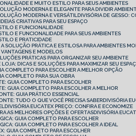
CIONALIDADE E MUITO ESTILO PARA SEUS AMBIENTES
 SOLUÇÃO MODERNA E ELEGANTE PARA DIVIDIR AMBIEN
 SOLUÇÃO MODERNA E VERSÁTIL
DIVISÓRIA DE GESSO
7 IDEIAS CRIATIVAS PARA SEU ESPAÇO
 ESTILO E FUNCIONALIDADE
 ESTILO E FUNCIONALIDADE PARA SEUS AMBIENTES
ESTILO E PRATICIDADE
IO: A SOLUÇÃO PRÁTICA E ESTILOSA PARA AMBIENTES 
IO: VANTAGENS E MODELOS
SOLUÇÕES PRÁTICAS PARA ORGANIZAR SEU AMBIENTE
 DE LOJA: DICAS E SOLUÇÕES PARA MAXIMIZAR SEU ESPA
GUIA COMPLETO PARA ESCOLHER A MELHOR OPÇÃO
UIA COMPLETO PARA SUA OBRA
NTE: GUIA COMPLETO PARA ESCOLHER
NTE: GUIA COMPLETO PARA ESCOLHER A MELHOR
ZONTE: GUIA PRÁTICO ESSENCIAL
ZONTE: TUDO O QUE VOCÊ PRECISA SABER
DIVISÓRIA 
EL
DIVISÓRIA EUCATEX PREÇO: CONFIRA E ECONOMIZE
UBRA AS MELHORES OPÇÕES E OFERTAS
DIVISÓRIA EUC
ÓGICA: GUIA COMPLETO PARA ESCOLHER
ÓGICA: GUIA COMPLETO PARA ESCOLHER A IDEAL
TEX: GUIA COMPLETO PARA ESCOLHER