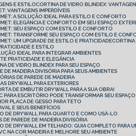
GENS E ESTILO
CORTINA DE VIDRO BLINDEX: VANTAGEN
ET: VANTAGENS IMPERDÍVEIS
RMET: A SOLUÇÃO IDEAL PARA ESTILO E CONFORTO
URMET: ELEGÂNCIA E CONFORTO EM SEU ESPAÇO EXTE
URMET: SEU ESPAÇO COM ESTILO E CONFORTO
URMET: TRANSFORME SEU ESPAÇO COM ESTILO E CON
RMET: UM UPGRADE DE ESTILO E PRATICIDADE
CORTINA
PRATICIDADE E ESTILO
OLUÇÃO IDEAL PARA INTEGRAR AMBIENTES
TE PRATICIDADE E ELEGÂNCIA
NA DE VIDRO BLINDEX PARA SEU ESPAÇO
E DE MADEIRA DIVISÓRIA PARA SEUS AMBIENTES
SÓRIAS DE PAREDE DE MADEIRA
CAS DRYWALL PARA EXTERIORES
ORTA DE EMBUTIR DRYWALL PARA A SUA OBRA!
PVC PARA ESCRITÓRIO PODE TRANSFORMAR SEU ESPAÇ
OR PLACA DE GESSO PARA TETO
AVAL E SEUS BENEFÍCIOS
RO DE DRYWALL PARA QUARTO E COMO USÁ-LO
S DE PAREDE DE MADEIRA DIVISÓRIA
RO DE DRYWALL EM TELHADO: GUIA COMPLETO PARA U
VC NA COR MADEIRA E MELHORE SEU AMBIENTE