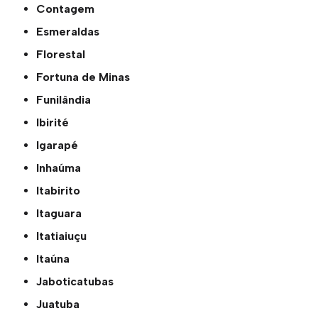
Contagem
Esmeraldas
Florestal
Fortuna de Minas
Funilândia
Ibirité
Igarapé
Inhaúma
Itabirito
Itaguara
Itatiaiuçu
Itaúna
Jaboticatubas
Juatuba