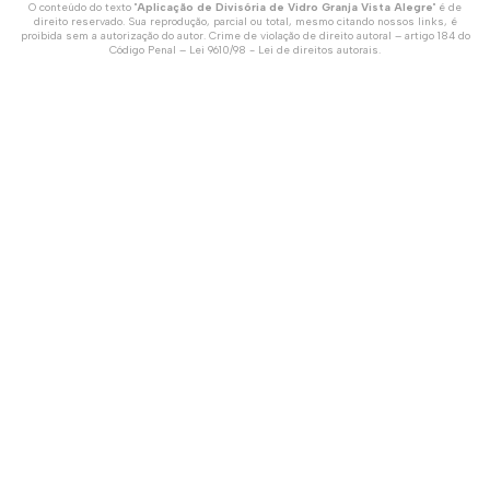
O conteúdo do texto "
Aplicação de Divisória de Vidro Granja Vista Alegre
" é de
direito reservado. Sua reprodução, parcial ou total, mesmo citando nossos links, é
proibida sem a autorização do autor. Crime de violação de direito autoral – artigo 184 do
Código Penal –
Lei 9610/98 - Lei de direitos autorais
.