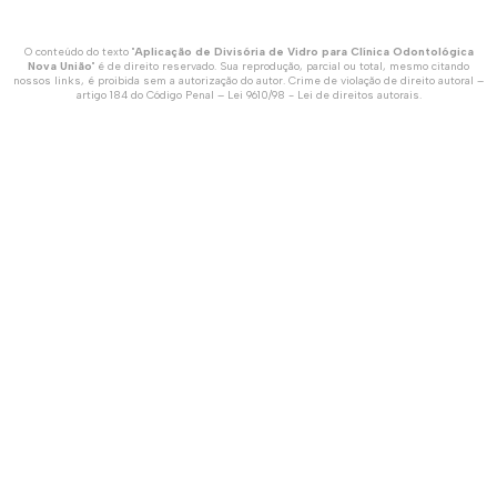
O conteúdo do texto "
Aplicação de Divisória de Vidro para Clínica Odontológica
Nova União
" é de direito reservado. Sua reprodução, parcial ou total, mesmo citando
nossos links, é proibida sem a autorização do autor. Crime de violação de direito autoral –
artigo 184 do Código Penal –
Lei 9610/98 - Lei de direitos autorais
.