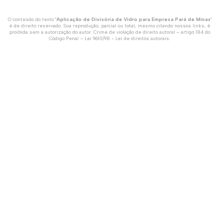
O conteúdo do texto "
Aplicação de Divisória de Vidro para Empresa Pará de Minas
"
é de direito reservado. Sua reprodução, parcial ou total, mesmo citando nossos links, é
proibida sem a autorização do autor. Crime de violação de direito autoral – artigo 184 do
Código Penal –
Lei 9610/98 - Lei de direitos autorais
.