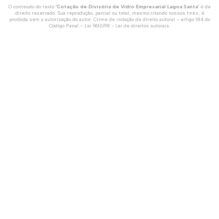
O conteúdo do texto "
Cotação de Divisória de Vidro Empresarial Lagoa Santa
" é de
direito reservado. Sua reprodução, parcial ou total, mesmo citando nossos links, é
proibida sem a autorização do autor. Crime de violação de direito autoral – artigo 184 do
Código Penal –
Lei 9610/98 - Lei de direitos autorais
.