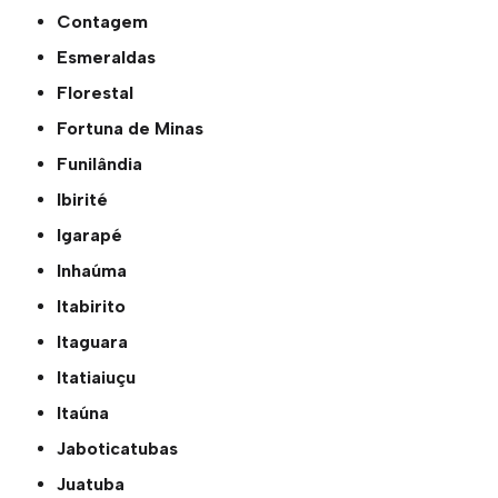
Contagem
Esmeraldas
Florestal
Fortuna de Minas
Funilândia
Ibirité
Igarapé
Inhaúma
Itabirito
Itaguara
Itatiaiuçu
Itaúna
Jaboticatubas
Juatuba