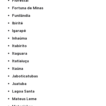
Florestal
Fortuna de Minas
Funilândia
Ibirité
Igarapé
Inhaúma
Itabirito
Itaguara
Itatiaiuçu
Itaúna
Jaboticatubas
Juatuba
Lagoa Santa
Mateus Leme