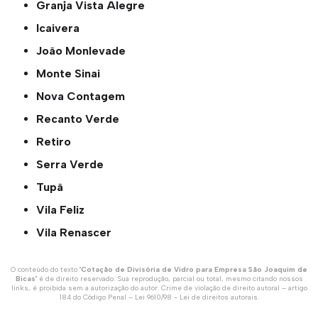
Granja Vista Alegre
Icaivera
João Monlevade
Monte Sinai
Nova Contagem
Recanto Verde
Retiro
Serra Verde
Tupã
Vila Feliz
Vila Renascer
O conteúdo do texto "
Cotação de Divisória de Vidro para Empresa São Joaquim de
Bicas
" é de direito reservado. Sua reprodução, parcial ou total, mesmo citando nossos
links, é proibida sem a autorização do autor. Crime de violação de direito autoral – artigo
184 do Código Penal –
Lei 9610/98 - Lei de direitos autorais
.