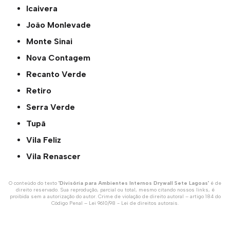
Icaivera
João Monlevade
Monte Sinai
Nova Contagem
Recanto Verde
Retiro
Serra Verde
Tupã
Vila Feliz
Vila Renascer
O conteúdo do texto "
Divisória para Ambientes Internos Drywall Sete Lagoas
" é de
direito reservado. Sua reprodução, parcial ou total, mesmo citando nossos links, é
proibida sem a autorização do autor. Crime de violação de direito autoral – artigo 184 do
Código Penal –
Lei 9610/98 - Lei de direitos autorais
.